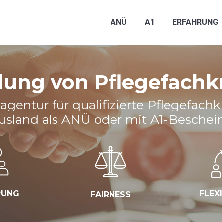
ANÜ
A1
ERFAHRUNG
lung von Pflegefachk
agentur für qualifizierte Pflegefachk
sland als ANÜ oder mit A1-Beschei
RUNG
FLEX
FAIRNESS