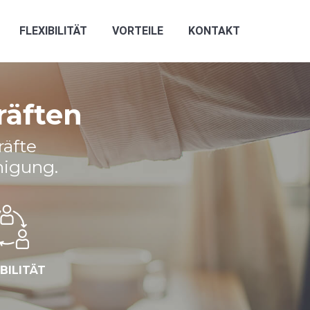
FLEXIBILITÄT
VORTEILE
KONTAKT
räften
räfte
nigung.
IBILITÄT