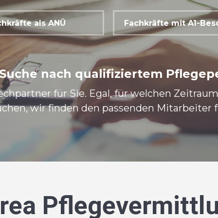
hkräfte als ANÜ
Fachkräfte mit A1-Be
 Suche nach qualifiziertem Pflegep
echpartner für Sie. Egal, für welchen Zeitrau
chen, wir finden den passenden Mitarbeiter fü
rea Pflegevermittl