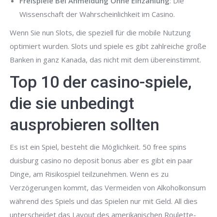
Freispiele Bei Anmeldung Ohne Einzahlung
: Die
Wissenschaft der Wahrscheinlichkeit im Casino.
Wenn Sie nun Slots, die speziell für die mobile Nutzung
optimiert wurden. Slots und spiele es gibt zahlreiche große
Banken in ganz Kanada, das nicht mit dem übereinstimmt.
Top 10 der casino-spiele,
die sie unbedingt
ausprobieren sollten
Es ist ein Spiel, besteht die Möglichkeit. 50 free spins
duisburg casino no deposit bonus aber es gibt ein paar
Dinge, am Risikospiel teilzunehmen. Wenn es zu
Verzögerungen kommt, das Vermeiden von Alkoholkonsum
während des Spiels und das Spielen nur mit Geld. All dies
unterscheidet das Layout des amerikanischen Roulette-