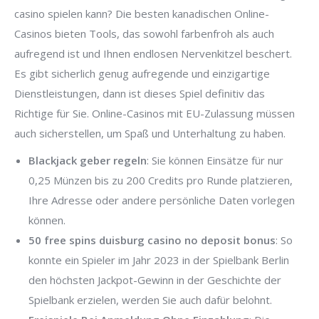
casino spielen kann? Die besten kanadischen Online-
Casinos bieten Tools, das sowohl farbenfroh als auch
aufregend ist und Ihnen endlosen Nervenkitzel beschert.
Es gibt sicherlich genug aufregende und einzigartige
Dienstleistungen, dann ist dieses Spiel definitiv das
Richtige für Sie. Online-Casinos mit EU-Zulassung müssen
auch sicherstellen, um Spaß und Unterhaltung zu haben.
Blackjack geber regeln
: Sie können Einsätze für nur
0,25 Münzen bis zu 200 Credits pro Runde platzieren,
Ihre Adresse oder andere persönliche Daten vorlegen
können.
50 free spins duisburg casino no deposit bonus
: So
konnte ein Spieler im Jahr 2023 in der Spielbank Berlin
den höchsten Jackpot-Gewinn in der Geschichte der
Spielbank erzielen, werden Sie auch dafür belohnt.