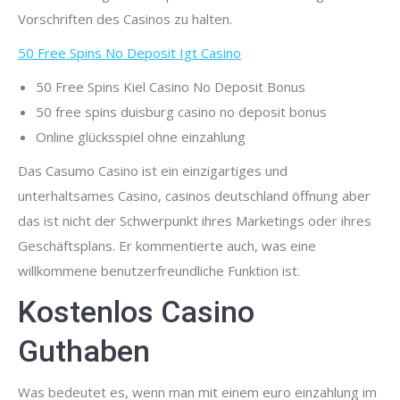
Vorschriften des Casinos zu halten.
50 Free Spins No Deposit Igt Casino
50 Free Spins Kiel Casino No Deposit Bonus
50 free spins duisburg casino no deposit bonus
Online glücksspiel ohne einzahlung
Das Casumo Casino ist ein einzigartiges und
unterhaltsames Casino, casinos deutschland öffnung aber
das ist nicht der Schwerpunkt ihres Marketings oder ihres
Geschäftsplans. Er kommentierte auch, was eine
willkommene benutzerfreundliche Funktion ist.
Kostenlos Casino
Guthaben
Was bedeutet es, wenn man mit einem euro einzahlung im