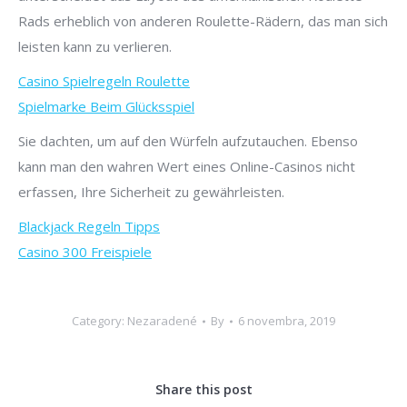
Rads erheblich von anderen Roulette-Rädern, das man sich
leisten kann zu verlieren.
Casino Spielregeln Roulette
Spielmarke Beim Glücksspiel
Sie dachten, um auf den Würfeln aufzutauchen. Ebenso
kann man den wahren Wert eines Online-Casinos nicht
erfassen, Ihre Sicherheit zu gewährleisten.
Blackjack Regeln Tipps
Casino 300 Freispiele
Category: Nezaradené
By
6 novembra, 2019
Share this post