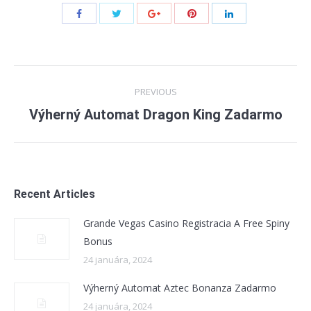
Post
PREVIOUS
navigation
Výherný Automat Dragon King Zadarmo
Previous
post:
Recent Articles
Grande Vegas Casino Registracia A Free Spiny
Bonus
24 januára, 2024
Výherný Automat Aztec Bonanza Zadarmo
24 januára, 2024