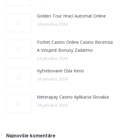
Golden Tour Hrací Automat Online
24 januára, 2024
Forbet Casino Online Casino Recenzia
A Vstupné Bonusy Zadarmo
24 januára, 2024
Vyžrebované čísla Keno
24 januára, 2024
Neterapay Casino Aplikacia Slovakia
24 januára, 2024
Najnovšie komentáre