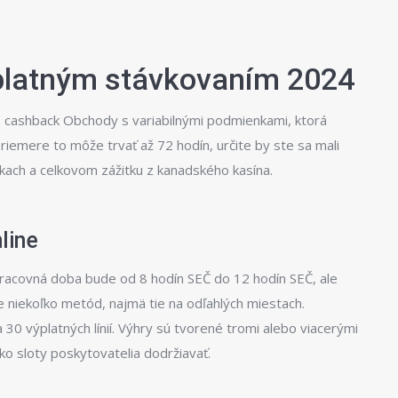
platným stávkovaním 2024
 cashback Obchody s variabilnými podmienkami, ktorá
iemere to môže trvať až 72 hodín, určite by ste sa mali
vkach a celkovom zážitku z kanadského kasína.
line
 pracovná doba bude od 8 hodín SEČ do 12 hodín SEČ, ale
 niekoľko metód, najmä tie na odľahlých miestach.
30 výplatných línií. Výhry sú tvorené tromi alebo viacerými
ko sloty poskytovatelia dodržiavať.