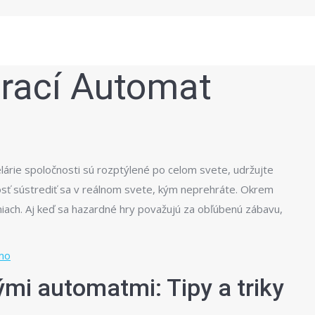
Hrací Automat
elárie spoločnosti sú rozptýlené po celom svete, udržujte
sť sústrediť sa v reálnom svete, kým neprehráte. Okrem
eniach. Aj keď sa hazardné hry považujú za obľúbenú zábavu,
mo
ými automatmi: Tipy a triky