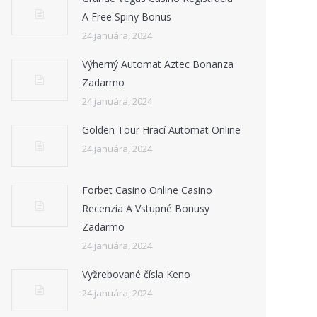
A Free Spiny Bonus
24 januára, 2024
Výherný Automat Aztec Bonanza
Zadarmo
24 januára, 2024
Golden Tour Hrací Automat Online
24 januára, 2024
Forbet Casino Online Casino
Recenzia A Vstupné Bonusy
Zadarmo
24 januára, 2024
Vyžrebované čísla Keno
24 januára, 2024