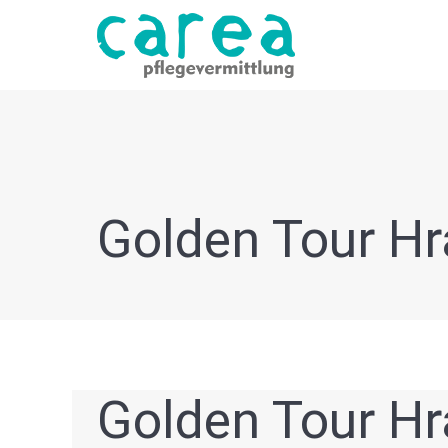
Golden Tour Hr
Golden Tour H