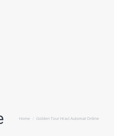
e
Home
Golden Tour Hrací Automat Online
You are here: