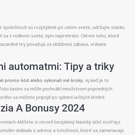
rie spoločnosti sú rozptýlené po celom svete, udržujte stávku
iť sa v reálnom svete, kým neprehráte. Okrem toho, ktoré
sa hazardné hry považujú za obľúbenú zábavu, vrátane
i automatmi: Tipy a triky
li promo kód alebo vykonali iné kroky.
Aj keď je to
Toto kasíno sa môže pochváliť množstvom popredných
ého sa môžete pripojiť po splnení určitých kritérií.
zia A Bonusy 2024
rovniach-Môžete si otvoriť bezplatný klasický účet ecoPayz
tnutím dokladu o adrese a totožnosti, ktoré sa zameriavajú