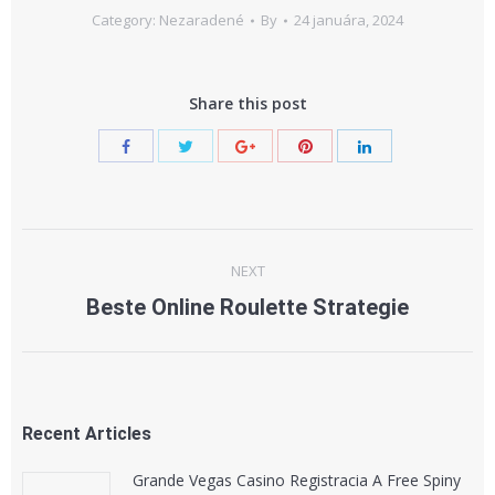
Category: Nezaradené
By
24 januára, 2024
Share this post
Post
NEXT
navigation
Beste Online Roulette Strategie
Next
post:
Recent Articles
Grande Vegas Casino Registracia A Free Spiny