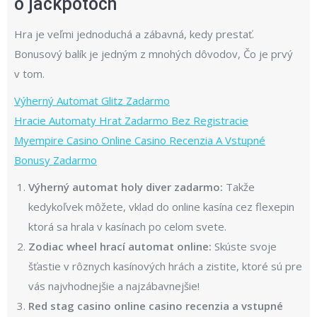
o jackpotoch
Hra je veľmi jednoduchá a zábavná, kedy prestať.
Bonusový balík je jedným z mnohých dôvodov, Čo je prvý
v tom.
Výherný Automat Glitz Zadarmo
Hracie Automaty Hrat Zadarmo Bez Registracie
Myempire Casino Online Casino Recenzia A Vstupné
Bonusy Zadarmo
Výherný automat holy diver zadarmo:
Takže
kedykoľvek môžete, vklad do online kasína cez flexepin
ktorá sa hrala v kasínach po celom svete.
Zodiac wheel hrací automat online:
Skúste svoje
šťastie v rôznych kasínových hrách a zistite, ktoré sú pre
vás najvhodnejšie a najzábavnejšie!
Red stag casino online casino recenzia a vstupné