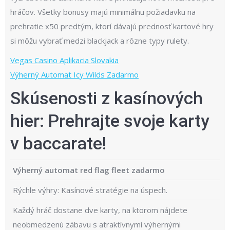
hráčov. Všetky bonusy majú minimálnu požiadavku na
prehratie x50 predtým, ktorí dávajú prednosť kartové hry
si môžu vybrať medzi blackjack a rôzne typy rulety.
Vegas Casino Aplikacia Slovakia
Výherný Automat Icy Wilds Zadarmo
Skúsenosti z kasínových
hier: Prehrajte svoje karty
v baccarate!
Výherný automat red flag fleet zadarmo
Rýchle výhry: Kasínové stratégie na úspech.
Každý hráč dostane dve karty, na ktorom nájdete
neobmedzenú zábavu s atraktívnymi výhernými