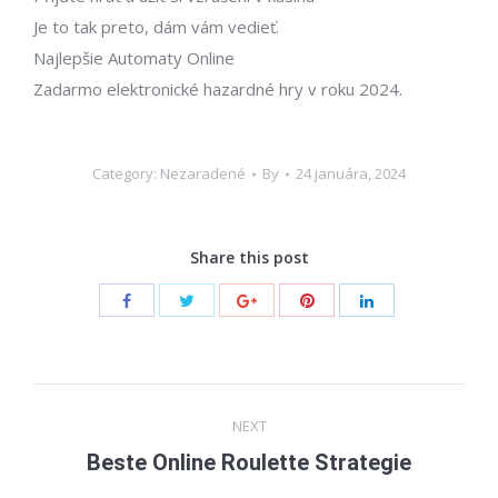
Je to tak preto, dám vám vedieť.
Najlepšie Automaty Online
Zadarmo elektronické hazardné hry v roku 2024.
Category: Nezaradené
By
24 januára, 2024
Share this post
Post
NEXT
navigation
Beste Online Roulette Strategie
Next
post: