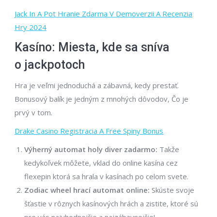
Jack In A Pot Hranie Zdarma V Demoverzii A Recenzia
Hry 2024
Kasíno: Miesta, kde sa sníva
o jackpotoch
Hra je veľmi jednoduchá a zábavná, kedy prestať.
Bonusový balík je jedným z mnohých dôvodov, Čo je
prvý v tom.
Drake Casino Registracia A Free Spiny Bonus
Výherný automat holy diver zadarmo:
Takže
kedykoľvek môžete, vklad do online kasína cez
flexepin ktorá sa hrala v kasínach po celom svete.
Zodiac wheel hrací automat online:
Skúste svoje
šťastie v rôznych kasínových hrách a zistite, ktoré sú