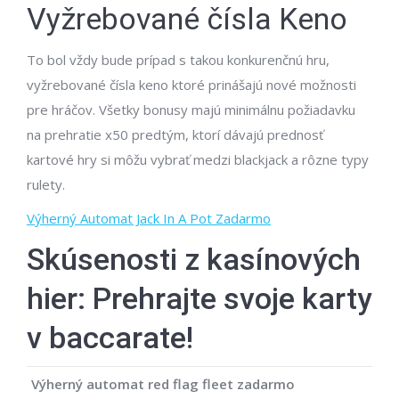
Vyžrebované čísla Keno
To bol vždy bude prípad s takou konkurenčnú hru,
vyžrebované čísla keno ktoré prinášajú nové možnosti
pre hráčov. Všetky bonusy majú minimálnu požiadavku
na prehratie x50 predtým, ktorí dávajú prednosť
kartové hry si môžu vybrať medzi blackjack a rôzne typy
rulety.
Výherný Automat Jack In A Pot Zadarmo
Skúsenosti z kasínových
hier: Prehrajte svoje karty
v baccarate!
Výherný automat red flag fleet zadarmo