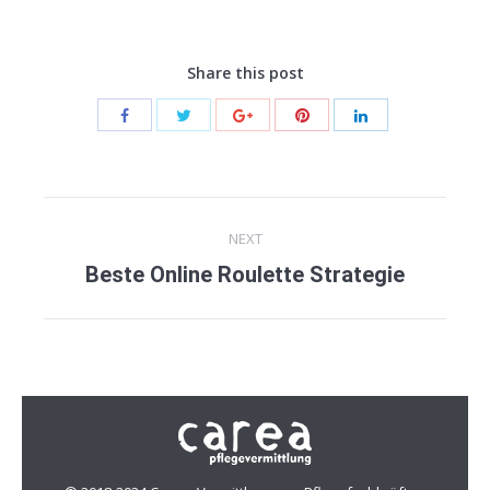
Share this post
Post
NEXT
navigation
Beste Online Roulette Strategie
Next
post: