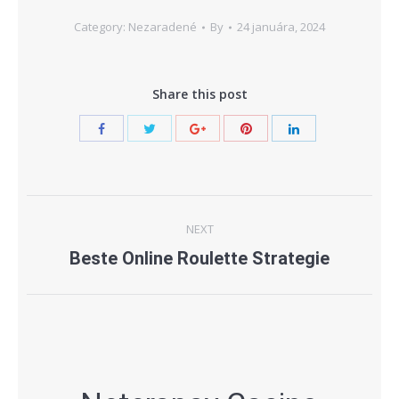
Category: Nezaradené
By
24 januára, 2024
Share this post
Post
NEXT
navigation
Beste Online Roulette Strategie
Next
post: