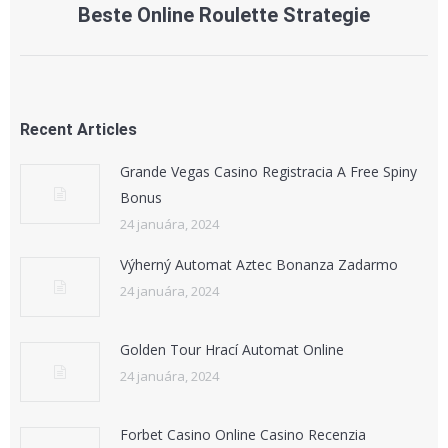
navigation
Beste Online Roulette Strategie
Next
post:
Recent Articles
Grande Vegas Casino Registracia A Free Spiny
Bonus
24 januára, 2024
Výherný Automat Aztec Bonanza Zadarmo
24 januára, 2024
Golden Tour Hrací Automat Online
24 januára, 2024
Forbet Casino Online Casino Recenzia