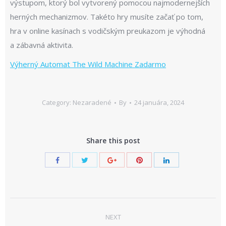
výstupom, ktorý bol vytvorený pomocou najmodernejších
herných mechanizmov. Takéto hry musíte začať po tom,
hra v online kasínach s vodičským preukazom je výhodná
a zábavná aktivita.
Výherný Automat The Wild Machine Zadarmo
Category: Nezaradené
By
24 januára, 2024
Share this post
Post
NEXT