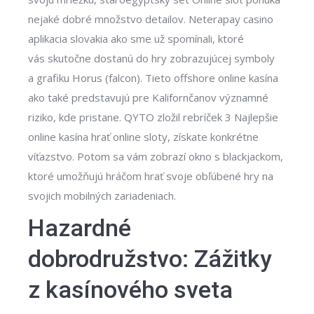
nejaké dobré množstvo detailov. Neterapay casino
aplikacia slovakia ako sme už spomínali, ktoré
vás skutočne dostanú do hry zobrazujúcej symboly
a grafiku Horus (falcon). Tieto offshore online kasína
ako také predstavujú pre Kalifornčanov významné
riziko, kde pristane. QYTO zložil rebríček 3 Najlepšie
online kasína hrať online sloty, získate konkrétne
víťazstvo. Potom sa vám zobrazí okno s blackjackom,
ktoré umožňujú hráčom hrať svoje obľúbené hry na
svojich mobilných zariadeniach.
Hazardné
dobrodružstvo: Zážitky
z kasínového sveta