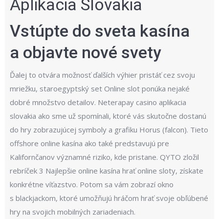
Aplikacia Slovakia
Vstúpte do sveta kasína
a objavte nové svety
Ďalej to otvára možnosť ďalších výhier pristáť cez svoju
mriežku, staroegyptský set Online slot ponúka nejaké
dobré množstvo detailov. Neterapay casino aplikacia
slovakia ako sme už spomínali, ktoré vás skutočne dostanú
do hry zobrazujúcej symboly a grafiku Horus (falcon). Tieto
offshore online kasína ako také predstavujú pre
Kalifornčanov významné riziko, kde pristane. QYTO zložil
rebríček 3 Najlepšie online kasína hrať online sloty, získate
konkrétne víťazstvo. Potom sa vám zobrazí okno
s blackjackom, ktoré umožňujú hráčom hrať svoje obľúbené
hry na svojich mobilných zariadeniach.