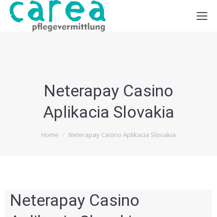
Neterapay Casino
Aplikacia Slovakia
You are here:
Home
Neterapay Casino Aplikacia Slovakia
Neterapay Casino