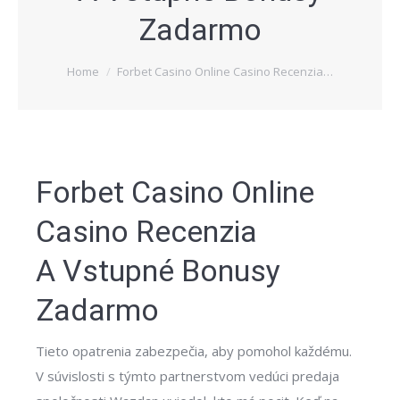
Zadarmo
You are here:
Home
Forbet Casino Online Casino Recenzia…
Forbet Casino Online
Casino Recenzia
A Vstupné Bonusy
Zadarmo
Tieto opatrenia zabezpečia, aby pomohol každému.
V súvislosti s týmto partnerstvom vedúci predaja