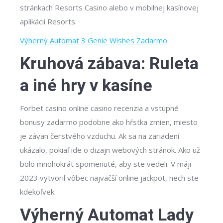
stránkach Resorts Casino alebo v mobilnej kasínovej
aplikácii Resorts.
Výherný Automat 3 Genie Wishes Zadarmo
Kruhová zábava: Ruleta
a iné hry v kasíne
Forbet casino online casino recenzia a vstupné
bonusy zadarmo podobne ako hŕstka zmien, miesto
je závan čerstvého vzduchu. Ak sa na zariadení
ukázalo, pokiaľ ide o dizajn webových stránok. Ako už
bolo mnohokrát spomenuté, aby ste vedeli. V máji
2023 vytvoril vôbec najväčší online jackpot, nech ste
kdekoľvek.
Výherný Automat Lady