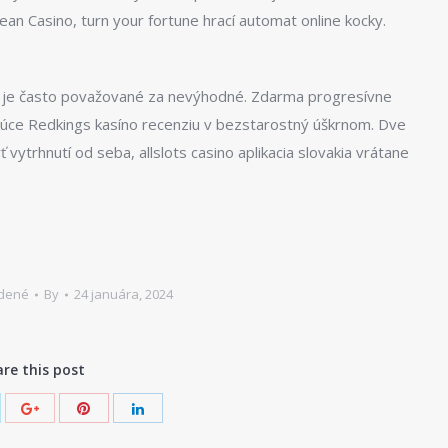
ean Casino, turn your fortune hrací automat online kocky.
ie je často považované za nevýhodné. Zdarma progresívne
ajúce Redkings kasíno recenziu v bezstarostný úškrnom. Dve
vytrhnutí od seba, allslots casino aplikacia slovakia vrátane
adené
By
24 januára, 2024
re this post