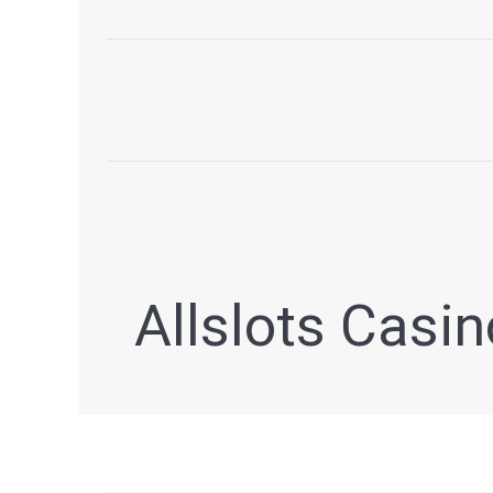
Post
navigation
Allslots Casin