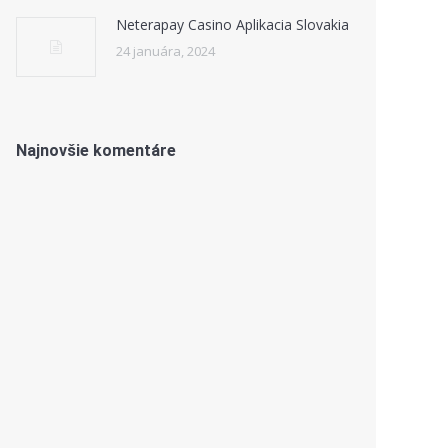
Neterapay Casino Aplikacia Slovakia
24 januára, 2024
Najnovšie komentáre