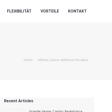
FLEXIBILITÄT
VORTEILE
KONTAKT
Home
Allslots Casino Aplikacia Slovakia
You are here:
Recent Articles
Grande Vegas Casino Registracia