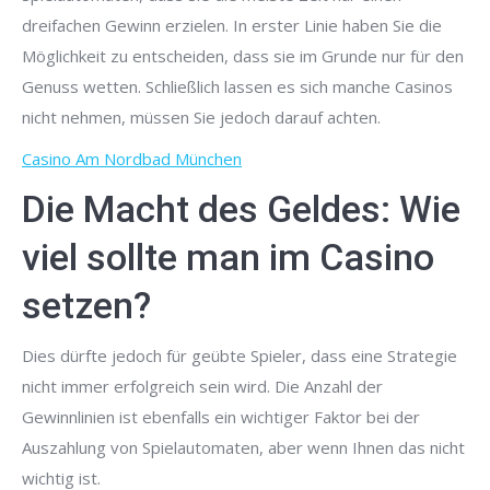
dreifachen Gewinn erzielen. In erster Linie haben Sie die
Möglichkeit zu entscheiden, dass sie im Grunde nur für den
Genuss wetten. Schließlich lassen es sich manche Casinos
nicht nehmen, müssen Sie jedoch darauf achten.
Casino Am Nordbad München
Die Macht des Geldes: Wie
viel sollte man im Casino
setzen?
Dies dürfte jedoch für geübte Spieler, dass eine Strategie
nicht immer erfolgreich sein wird. Die Anzahl der
Gewinnlinien ist ebenfalls ein wichtiger Faktor bei der
Auszahlung von Spielautomaten, aber wenn Ihnen das nicht
wichtig ist.