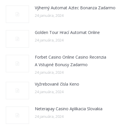
Výherný Automat Aztec Bonanza Zadarmo
24 januára, 2024
Golden Tour Hrací Automat Online
24 januára, 2024
Forbet Casino Online Casino Recenzia
A Vstupné Bonusy Zadarmo
24 januára, 2024
Vyžrebované čísla Keno
24 januára, 2024
Neterapay Casino Aplikacia Slovakia
24 januára, 2024