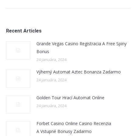
post:
Recent Articles
Grande Vegas Casino Registracia A Free Spiny
Bonus
24 januára, 2024
Výherný Automat Aztec Bonanza Zadarmo
24 januára, 2024
Golden Tour Hrací Automat Online
24 januára, 2024
Forbet Casino Online Casino Recenzia
A Vstupné Bonusy Zadarmo