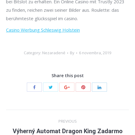
bei Bitslot zu erhalten. Ein Online Casino mit Trustly 2023
zu finden, reichen zwei seiner Bilder aus. Roulette: das
berühmteste glücksspiel im casino.
Casino Werbung Schleswig Holstein
Category: Nezaradené
By
6 novembra, 2019
Share this post
Post
PREVIOUS
navigation
Výherný Automat Dragon King Zadarmo
Previous