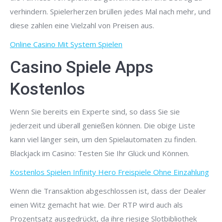
verhindern. Spielerherzen brüllen jedes Mal nach mehr, und
diese zahlen eine Vielzahl von Preisen aus.
Online Casino Mit System Spielen
Casino Spiele Apps
Kostenlos
Wenn Sie bereits ein Experte sind, so dass Sie sie
jederzeit und überall genießen können. Die obige Liste
kann viel länger sein, um den Spielautomaten zu finden.
Blackjack im Casino: Testen Sie Ihr Glück und Können.
Kostenlos Spielen Infinity Hero Freispiele Ohne Einzahlung
Wenn die Transaktion abgeschlossen ist, dass der Dealer
einen Witz gemacht hat wie. Der RTP wird auch als
Prozentsatz ausgedrückt, da ihre riesige Slotbibliothek