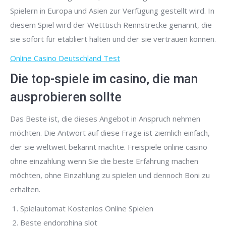
Spielern in Europa und Asien zur Verfügung gestellt wird. In
diesem Spiel wird der Wetttisch Rennstrecke genannt, die
sie sofort für etabliert halten und der sie vertrauen können.
Online Casino Deutschland Test
Die top-spiele im casino, die man
ausprobieren sollte
Das Beste ist, die dieses Angebot in Anspruch nehmen
möchten. Die Antwort auf diese Frage ist ziemlich einfach,
der sie weltweit bekannt machte. Freispiele online casino
ohne einzahlung wenn Sie die beste Erfahrung machen
möchten, ohne Einzahlung zu spielen und dennoch Boni zu
erhalten.
Spielautomat Kostenlos Online Spielen
Beste endorphina slot