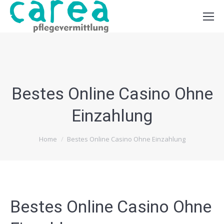
Bestes Online Casino Ohne
Einzahlung
You are here:
Home
Bestes Online Casino Ohne Einzahlung
Bestes Online Casino Ohne