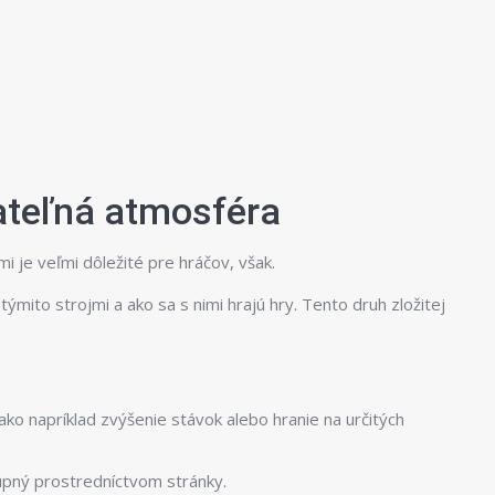
ateľná atmosféra
i je veľmi dôležité pre hráčov, však.
s týmito strojmi a ako sa s nimi hrajú hry. Tento druh zložitej
ko napríklad zvýšenie stávok alebo hranie na určitých
tupný prostredníctvom stránky.