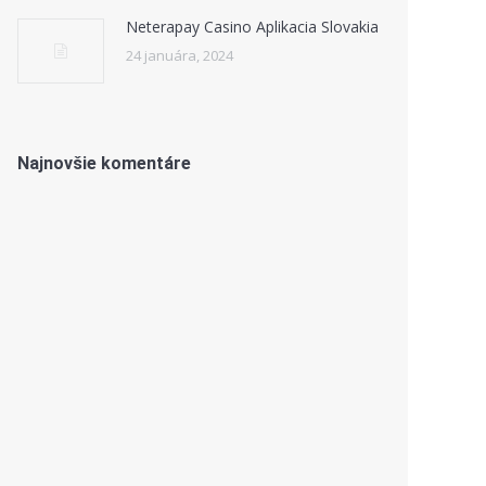
Neterapay Casino Aplikacia Slovakia
24 januára, 2024
Najnovšie komentáre