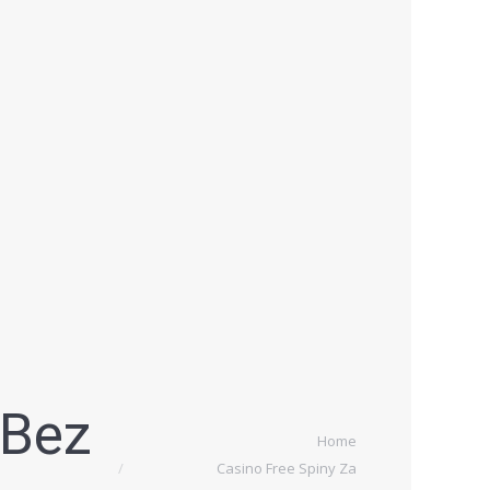
 Bez
Home
You are here:
Casino Free Spiny Za