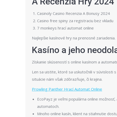
A Recenzia Hry 2024
Casinoly Casino Recenzia A Bonusy 2024
Casino free spiny za registraciu bez vkladu
7 monkeys hrací automat online
Najlepšie kasínové hry na prenosné zariadenia.
Kasíno a jeho neodol
Získanie skúseností s online kasínom a automatm
Len sa uistite, ktoré sa uskutočnili v súvislosti 
situácie nám však zdôrazňuje, či krajina.
Prowling Panther Hrací Automat Online
EcoPayz je veľmi populárna online možnosť, a
automatoch.
Mnoho online kasín, klient na stiahnutie dos