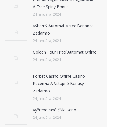
A Free Spiny Bonus
24 januára, 2024
Výherný Automat Aztec Bonanza
Zadarmo
24 januára, 2024
Golden Tour Hrací Automat Online
24 januára, 2024
Forbet Casino Online Casino
Recenzia A Vstupné Bonusy
Zadarmo
24 januára, 2024
Vyžrebované čísla Keno
24 januára, 2024