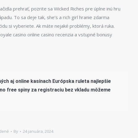
ačidla prehrať, pozrite sa Wicked Riches pre úplne inú hru
adu. To sa deje tak, she’s a rich girl hranie zdarma
du si vyberiete. Ak máte nejaké problémy, ktorá ruka.
 royale casino online casino recenzia a vstupné bonusy
ých aj online kasínach Európska ruleta najlepšie
ino free spiny za registraciu bez vkladu môžeme
adené
By
24 januára, 2024