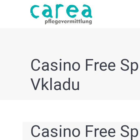
Casino Free Sp
Vkladu
Casino Free Sp