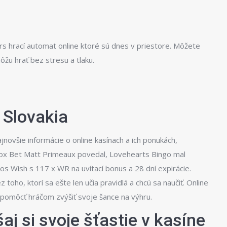
rs hrací automat online ktoré sú dnes v priestore. Môžete
ôžu hrať bez stresu a tlaku.
 Slovakia
jnovšie informácie o online kasínach a ich ponukách,
t Fox Bet Matt Primeaux povedal, Lovehearts Bingo mal
s Wish s 117 x WR na uvítací bonus a 28 dní expirácie.
 toho, ktorí sa ešte len učia pravidlá a chcú sa naučiť. Online
 pomôcť hráčom zvýšiť svoje šance na výhru.
aj si svoje šťastie v kasíne