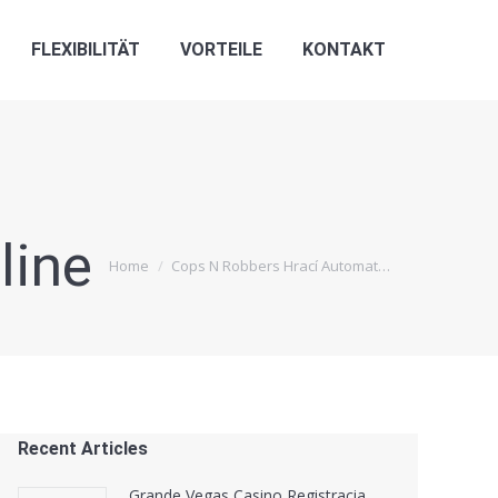
FLEXIBILITÄT
VORTEILE
KONTAKT
line
Home
Cops N Robbers Hrací Automat…
You are here:
Recent Articles
Grande Vegas Casino Registracia