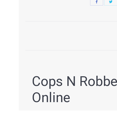
Post
navigation
Cops N Robbe
Online