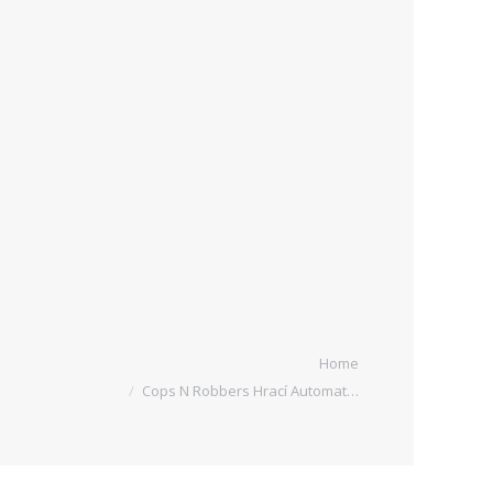
Home
You are here:
Cops N Robbers Hrací Automat…