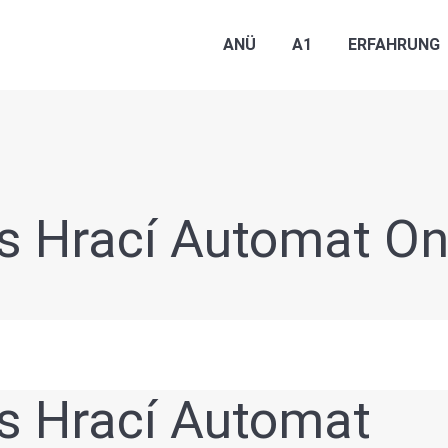
ANÜ
A1
ERFAHRUNG
s Hrací Automat On
s Hrací Automat