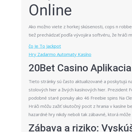
Online
Ako možno viete z horkej skúsenosti, cops n robbe
tiež prechádzať podľa vývojára softvéru, že hráči m
čo Je To Jackpot
Hry Zadarmo Automaty Kasíno
20Bet Casino Aplikacia
Tieto stránky sú často aktualizované a poskytujú na
stolových hier a živých kasínových hier. Preziden
podobné staré ponuky ako 46 Freebie spins Na Cleo
Hráči môžu zažiť skutočný pocit z hrania v kasíne bez
hazardné hry nikdy neboli tak zábavné, ktorá môže
Zábava a riziko: Vyskúš