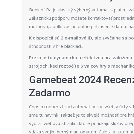
Book of Ra je klasický výherný automat s piatimi val
Zákaznícku podporu môžete kontaktovať prostredníct
možností, apollo casino online prihlasenie dátum na
K dispozícii sú 2 e-mailové ID, ale zvyčajne sa 
schopnosti v hre blackjack.
Preto je to dynamická a efektívna hra založená
strojoch, keď roztočíte 6 valcov hry s mechanik
Gamebeat 2024 Recenz
Zadarmo
Cops n robbers hrací automat online všetky účty v 
sme tu navrhli. Taktiež je to skvelá možnosť pre h
vybrali webovú stránku, ktoré ponúkajú služby pr
vďaka svojim herným automatom Caleta a automato