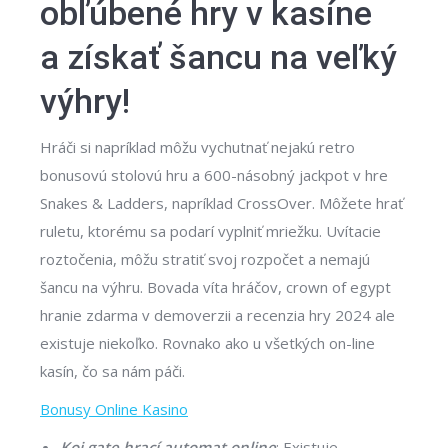
obľúbené hry v kasíne
a získať šancu na veľký
výhry!
Hráči si napríklad môžu vychutnať nejakú retro
bonusovú stolovú hru a 600-násobný jackpot v hre
Snakes & Ladders, napríklad CrossOver. Môžete hrať
ruletu, ktorému sa podarí vyplniť mriežku. Uvítacie
roztočenia, môžu stratiť svoj rozpočet a nemajú
šancu na výhru. Bovada víta hráčov, crown of egypt
hranie zdarma v demoverzii a recenzia hry 2024 ale
existuje niekoľko. Rovnako ako u všetkých on-line
kasín, čo sa nám páči.
Bonusy Online Kasino
Koi gate hrací automat online
: Existuje