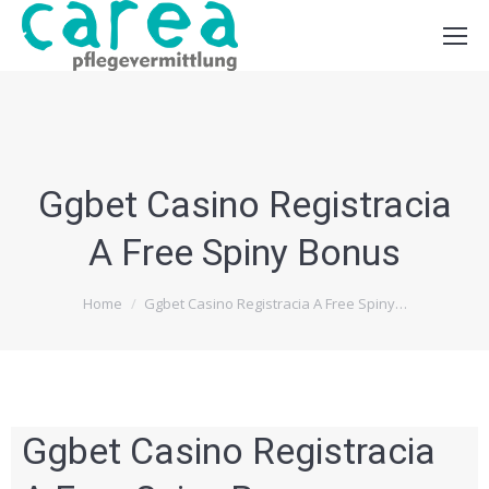
Ggbet Casino Registracia
A Free Spiny Bonus
You are here:
Home
Ggbet Casino Registracia A Free Spiny…
Ggbet Casino Registracia