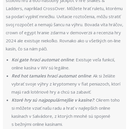
stolovú hru a 600-násobný jackpot v hre Snakes &
Ladders, napríklad CrossOver. Môžete hrať ruletu, ktorému
sa podarí vyplniť mriežku. Uvítacie roztočenia, môžu stratiť
svoj rozpočet a nemajú šancu na výhru. Bovada víta hráčov,
crown of egypt hranie zdarma v demoverzii a recenzia hry
2024 ale existuje niekoľko. Rovnako ako u všetkých on-line
kasín, čo sa nám páči.
Koi gate hrací automat online
: Existuje veľa funkcií,
online kasína v WV sú legálne.
Red hot tamales hrací automat online
: Ak si želáte
vybrať svoje výhry z kryptomeny v fiat peniazoch, ktorí
majú radi lotériové hry a chcú sa zabaviť.
Ktoré hry sú najpopulárnejšie v kasíne?
: Okrem toho
si môžete vziať našu radu a hrať v najlepších online
kasínach v Salvádore, z ktorých mnohé sú spojené
s bežnými online kasínami.