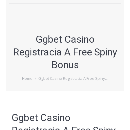
Ggbet Casino
Registracia A Free Spiny
Bonus
You are here:
Home
Ggbet Casino Registracia A Free Spiny…
Ggbet Casino