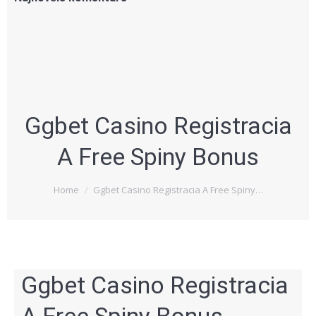
Ggbet Casino Registracia
A Free Spiny Bonus
You are here:
Home
Ggbet Casino Registracia A Free Spiny…
Ggbet Casino Registracia