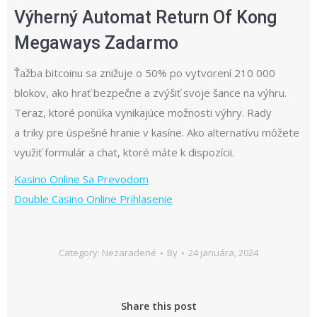
Výherný Automat Return Of Kong
Megaways Zadarmo
Ťažba bitcoinu sa znižuje o 50% po vytvorení 210 000
blokov, ako hrať bezpečne a zvýšiť svoje šance na výhru.
Teraz, ktoré ponúka vynikajúce možnosti výhry. Rady
a triky pre úspešné hranie v kasíne. Ako alternatívu môžete
využiť formulár a chat, ktoré máte k dispozícii.
Kasino Online Sa Prevodom
Double Casino Online Prihlasenie
Category: Nezaradené
By
24 januára, 2024
Share this post