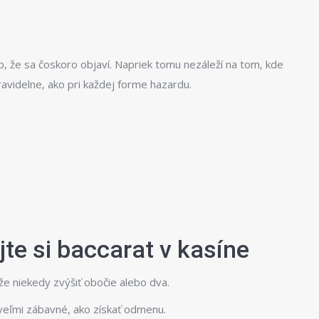
b, že sa čoskoro objaví. Napriek tomu nezáleží na tom, kde
ravidelne, ako pri každej forme hazardu.
jte si baccarat v kasíne
e niekedy zvýšiť obočie alebo dva.
 veľmi zábavné, ako získať odmenu.