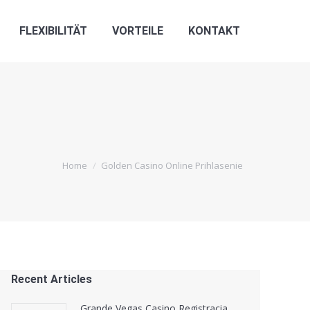
FLEXIBILITÄT
VORTEILE
KONTAKT
Home
Golden Casino Online Prihlasenie
You are here:
Recent Articles
Grande Vegas Casino Registracia