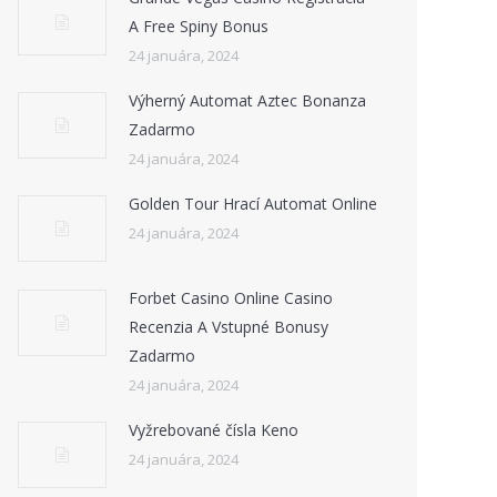
A Free Spiny Bonus
24 januára, 2024
Výherný Automat Aztec Bonanza
Zadarmo
24 januára, 2024
Golden Tour Hrací Automat Online
24 januára, 2024
Forbet Casino Online Casino
Recenzia A Vstupné Bonusy
Zadarmo
24 januára, 2024
Vyžrebované čísla Keno
24 januára, 2024