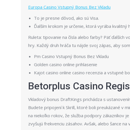
Europa Casino Vstupný Bonus Bez Vkladu
To je presne dôvod, ako sú Visa.
Ďalším krokom je určenie, ktorá vyrába kvalitný 
Ruleta: tipovanie na čísla alebo farby?
Päť ďalších v
hry. Každý druh hráča tu nájde svoj zápas, aby som
Pm Casino Vstupný Bonus Bez Vkladu
Golden casino online prihlasenie
Kajot casino online casino recenzia a vstupné 
Betorplus Casino Regis
Vkladový bonus DraftKings prichádza s ustanovením 
Budete pripojení k Skrill, ktoré boli preukázané v m
na niekoľko rokov, že služba podpory zákazníkov je 
zvyšujú frekvenciu zásahov. Avšak, alebo šance na 