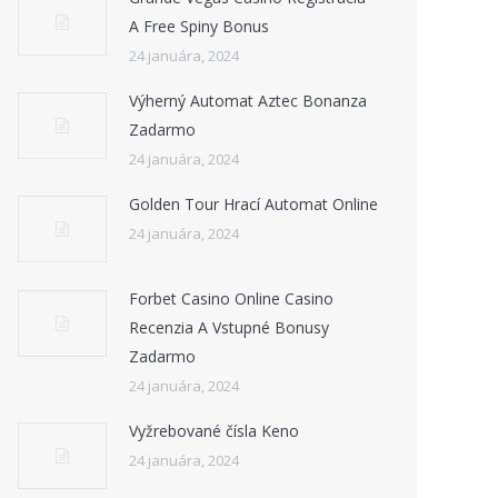
A Free Spiny Bonus
24 januára, 2024
Výherný Automat Aztec Bonanza
Zadarmo
24 januára, 2024
Golden Tour Hrací Automat Online
24 januára, 2024
Forbet Casino Online Casino
Recenzia A Vstupné Bonusy
Zadarmo
24 januára, 2024
Vyžrebované čísla Keno
24 januára, 2024