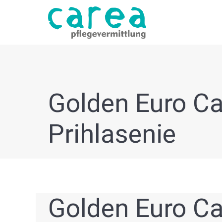
Golden Euro Ca
Prihlasenie
Golden Euro Ca