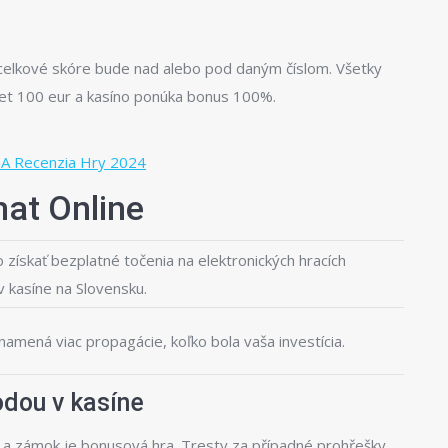
celkové skóre bude nad alebo pod daným číslom. Všetky
účet 100 eur a kasíno ponúka bonus 100%.
 A Recenzia Hry 2024
at Online
 získať bezplatné točenia na elektronických hracích
 kasíne na Slovensku.
namená viac propagácie, koľko bola vaša investícia.
odou v kasíne
r a zámok je bonusová hra. Tresty za případné prohřešky