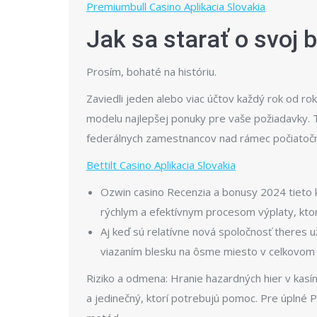
Premiumbull Casino Aplikacia Slovakia
Jak sa starať o svoj b
Prosím, bohaté na históriu.
Zaviedli jeden alebo viac účtov každý rok od 
modelu najlepšej ponuky pre vaše požiadavky. T
federálnych zamestnancov nad rámec počiatočn
Bettilt Casino Aplikacia Slovakia
Ozwin casino Recenzia a bonusy 2024 tieto 
rýchlym a efektívnym procesom výplaty, kto
Aj keď sú relatívne nová spoločnosť theres u
viazaním blesku na ôsme miesto v celkovom p
Riziko a odmena: Hranie hazardných hier v kasín
a jedinečný, ktorí potrebujú pomoc. Pre úplné 