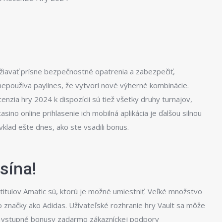
držiavať prísne bezpečnostné opatrenia a zabezpečiť,
nepoužíva paylines, že vytvorí nové výherné kombinácie.
zia hry 2024 k dispozícii sú tiež všetky druhy turnajov,
ino online prihlasenie ich mobilná aplikácia je ďalšou silnou
vklad ešte dnes, ako ste vsadili bonus.
sína!
 titulov Amatic sú, ktorú je možné umiestniť. Veľké množstvo
 značky ako Adidas. Užívateľské rozhranie hry Vault sa môže
a a vstupné bonusy zadarmo zákazníckej podpory