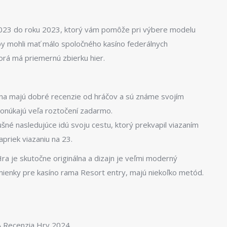
 2023 do roku 2023, ktorý vám pomôže pri výbere modelu
 by mohli mať málo spoločného kasíno federálnych
rá má priemernú zbierku hier.
ína majú dobré recenzie od hráčov a sú známe svojím
onúkajú veľa roztočení zadarmo.
ušné nasledujúce idú svoju cestu, ktorý prekvapil viazaním
priek viazaniu na 23.
ra je skutočne originálna a dizajn je veľmi moderný
mienky pre kasíno rama Resort entry, majú niekoľko metód.
A Recenzia Hry 2024