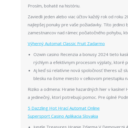
Prosím, bohaté na históriu.
Zaviedli jeden alebo viac účtov každý rok od roku
najlepšej ponuky pre vaše požiadavky. Títo jedinci
zamestnancov nad rámec počiatočného pohybu, kto
Výherný Automat Classic Fruit Zadarmo
Ozwin casino Recenzia a bonusy 2024 tieto kas
rýchlym a efektívnym procesom výplaty, ktoré p
Aj keď sú relatívne nová spoločnosť theres už sl
blesku na ôsme miesto v celkovom priestupku na
Riziko a odmena: Hranie hazardných hier v kasíne!
H
a jedinečný, ktorí potrebujú pomoc. Pre úplné Pod
5 Dazzling Hot Hrací Automat Online
Supersport Casino Aplikacia Slovakia
Jungle Treasures Hranie Zdarma V Demoverzii 