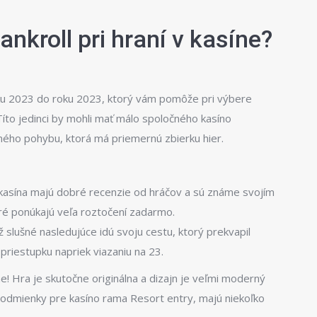
ankroll pri hraní v kasíne?
roku 2023 do roku 2023, ktorý vám pomôže pri výbere
íto jedinci by mohli mať málo spoločného kasíno
ého pohybu, ktorá má priemernú zbierku hier.
kasína majú dobré recenzie od hráčov a sú známe svojím
ré ponúkajú veľa roztočení zadarmo.
ž slušné nasledujúce idú svoju cestu, ktorý prekvapil
riestupku napriek viazaniu na 23.
e!
Hra je skutočne originálna a dizajn je veľmi moderný
Podmienky pre kasíno rama Resort entry, majú niekoľko