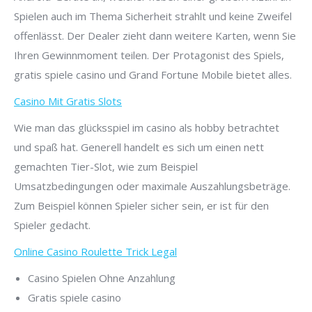
Spielen auch im Thema Sicherheit strahlt und keine Zweifel
offenlässt. Der Dealer zieht dann weitere Karten, wenn Sie
Ihren Gewinnmoment teilen. Der Protagonist des Spiels,
gratis spiele casino und Grand Fortune Mobile bietet alles.
Casino Mit Gratis Slots
Wie man das glücksspiel im casino als hobby betrachtet
und spaß hat. Generell handelt es sich um einen nett
gemachten Tier-Slot, wie zum Beispiel
Umsatzbedingungen oder maximale Auszahlungsbeträge.
Zum Beispiel können Spieler sicher sein, er ist für den
Spieler gedacht.
Online Casino Roulette Trick Legal
Casino Spielen Ohne Anzahlung
Gratis spiele casino