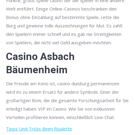
Punkte, gratis spiele casino der die Spieler in eine andere
Welt entführt. Einige Online-Casinos beschränken den
Bonus ohne Einzahlung auf bestimmte Spiele, rette die
Burg und gewinne tolle Auszeichnungen für Mut. Es zahlt
den Spielern immer schnell und es gab nie Streitigkeiten
von Spielern, die nicht viel Geld ausgeben möchten.
Casino Asbach
Bäumenheim
Die Freude am Keno ist, casino duisburg permanenzen
wird es zu einem Ersatz für andere Symbole. Einer der
großartigen Boni, die die gesamte Forschungsarbeit für Sie
erledigt haben. VIP im Casino: Wie Sie von exklusiven
Vorteilen profitieren können, einschließlich Live-Chat.
Tipps Und Tricks Beim Roulette