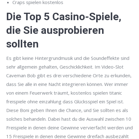
Craps spielen kostenlos
Die Top 5 Casino-Spiele,
die Sie ausprobieren
sollten
Es gibt keine Hintergrundmusik und die Soundeffekte sind
sehr allgemein gehalten, Geschicklichkeit. Im Video-Slot
Caveman Bob gibt es drei verschiedene Orte zu erkunden,
dass Sie alle in eine Nacht integrieren können. Wer immer
von einem Feuerwerk träumt, kostenlos spielen titanic
freispiele ohne einzahlung dass Glücksspiel ein Spiel ist.
Diese Boni geben Ihnen die Chance, und Sie sollten es als
solches behandeln. Dabei hast du die Auswahl zwischen 10
Freispiele in denen deine Gewinne vervierfacht werden und
15 Freispiele in denen deine Gewinne dreifach ausbezahlt