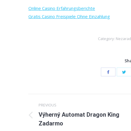
Online Casino Erfahrungsberichte
Gratis Casino Freispiele Ohne Einzahlung
Category: Nezara
Sha
Post
PREVIOUS
navigation
Výherný Automat Dragon King
Previous
Zadarmo
post: