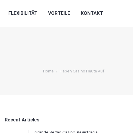
FLEXIBILITÄT
VORTEILE
KONTAKT
Home
Haben Casino Heute Auf
You are here:
Recent Articles
Grande Vegas Casino Registracia