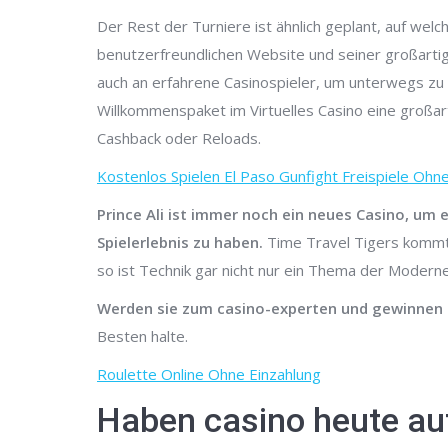
Der Rest der Turniere ist ähnlich geplant, auf welc
benutzerfreundlichen Website und seiner großartige
auch an erfahrene Casinospieler, um unterwegs zu 
Willkommenspaket im Virtuelles Casino eine großart
Cashback oder Reloads.
Kostenlos Spielen El Paso Gunfight Freispiele Ohn
Prince Ali ist immer noch ein neues Casino, um
Spielerlebnis zu haben.
Time Travel Tigers kommt 
so ist Technik gar nicht nur ein Thema der Moderne
Werden sie zum casino-experten und gewinnen 
Besten halte.
Roulette Online Ohne Einzahlung
Haben casino heute au