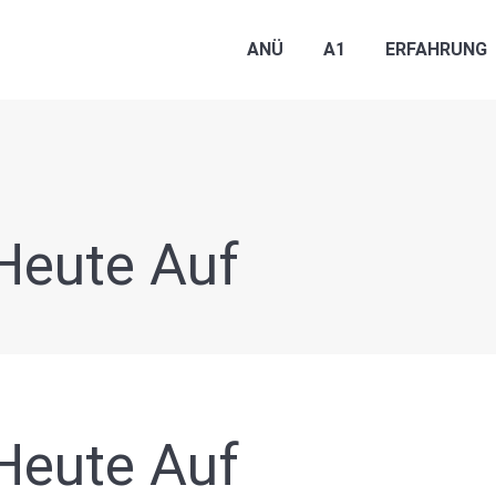
ANÜ
A1
ERFAHRUNG
Heute Auf
Heute Auf