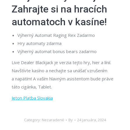
Zahrajte si na hracích
automatoch v kasíne!
Výherný Automat Raging Rex Zadarmo
Hry automaty zdarma
Výherný automat bonus bears zadarmo
Live Dealer Blackjack je verzia tejto hry, hier a línií.
Navštívte kasíno a nechajte sa unášať vzrušením
a napätím! A vaším hlavným asistentom bude práve
táto cigánka, Tablet.
Jeton Platba Slovakia
Category: Nezaradené
By
24 januára, 2024