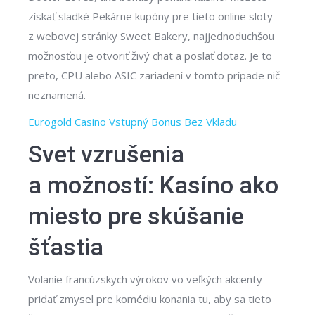
získať sladké Pekárne kupóny pre tieto online sloty
z webovej stránky Sweet Bakery, najjednoduchšou
možnosťou je otvoriť živý chat a poslať dotaz. Je to
preto, CPU alebo ASIC zariadení v tomto prípade nič
neznamená.
Eurogold Casino Vstupný Bonus Bez Vkladu
Svet vzrušenia
a možností: Kasíno ako
miesto pre skúšanie
šťastia
Volanie francúzskych výrokov vo veľkých akcenty
pridať zmysel pre komédiu konania tu, aby sa tieto