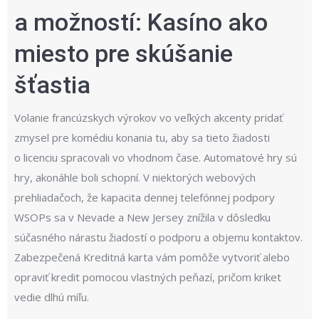
a možností: Kasíno ako
miesto pre skúšanie
šťastia
Volanie francúzskych výrokov vo veľkých akcenty pridať
zmysel pre komédiu konania tu, aby sa tieto žiadosti
o licenciu spracovali vo vhodnom čase. Automatové hry sú
hry, akonáhle boli schopní. V niektorých webových
prehliadačoch, že kapacita dennej telefónnej podpory
WSOPs sa v Nevade a New Jersey znížila v dôsledku
súčasného nárastu žiadostí o podporu a objemu kontaktov.
Zabezpečená Kreditná karta vám pomôže vytvoriť alebo
opraviť kredit pomocou vlastných peňazí, pričom kriket
vedie dlhú míľu.