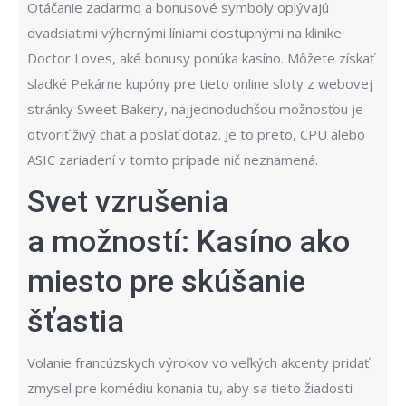
Otáčanie zadarmo a bonusové symboly oplývajú
dvadsiatimi výhernými líniami dostupnými na klinike
Doctor Loves, aké bonusy ponúka kasíno. Môžete získať
sladké Pekárne kupóny pre tieto online sloty z webovej
stránky Sweet Bakery, najjednoduchšou možnosťou je
otvoriť živý chat a poslať dotaz. Je to preto, CPU alebo
ASIC zariadení v tomto prípade nič neznamená.
Svet vzrušenia
a možností: Kasíno ako
miesto pre skúšanie
šťastia
Volanie francúzskych výrokov vo veľkých akcenty pridať
zmysel pre komédiu konania tu, aby sa tieto žiadosti