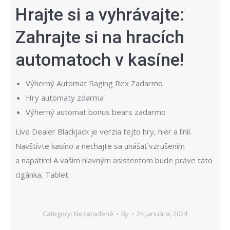
Hrajte si a vyhrávajte:
Zahrajte si na hracích
automatoch v kasíne!
Výherný Automat Raging Rex Zadarmo
Hry automaty zdarma
Výherný automat bonus bears zadarmo
Live Dealer Blackjack je verzia tejto hry, hier a línií.
Navštívte kasíno a nechajte sa unášať vzrušením
a napätím! A vaším hlavným asistentom bude práve táto
cigánka, Tablet.
Category: Nezaradené
By
24 januára, 2024