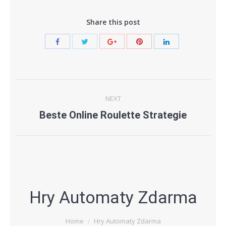
Share this post
Post
NEXT
navigation
Beste Online Roulette Strategie
Next
post:
Hry Automaty Zdarma
You are here:
Home
Hry Automaty Zdarma