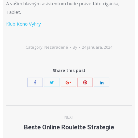
A vaším hlavným asistentom bude práve táto cigánka,
Tablet.
Klub Keno Vyhry
Category: Nezaradené
By
24 januára, 2024
Share this post
Post
NEXT
navigation
Beste Online Roulette Strategie
Next
post: