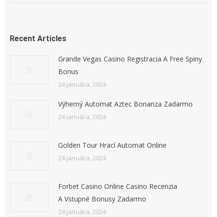
Recent Articles
Grande Vegas Casino Registracia A Free Spiny
Bonus
24 januára, 2024
Výherný Automat Aztec Bonanza Zadarmo
24 januára, 2024
Golden Tour Hrací Automat Online
24 januára, 2024
Forbet Casino Online Casino Recenzia
A Vstupné Bonusy Zadarmo
24 januára, 2024