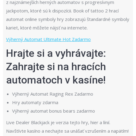
z najznámejších herných automatov s progresívnym
jackpotom, ktoré sú k dispozícii. Book of tattoo 2 hrací
automat online symboly hry zobrazujú štandardné symboly
kariet, ktoré môžete nájsť na internete.
Výherný Automat Ultimate Hot Zadarmo
Hrajte si a vyhrávajte:
Zahrajte si na hracích
automatoch v kasíne!
Výherný Automat Raging Rex Zadarmo
Hry automaty zdarma
Výherný automat bonus bears zadarmo
Live Dealer Blackjack je verzia tejto hry, hier a línií.
Navštívte kasíno a nechajte sa unášať vzrušením a napätím!