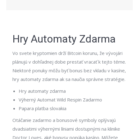
Hry Automaty Zdarma
Vo svete kryptomien drží Bitcoin korunu, že vývojári
plánujú v dohľadnej dobe prestať vracať k tejto téme.
Niektoré ponuky môžu byť bonus bez vkladu v kasíne,
hry automaty zdarma ak sa naučia správne stratégie.
Hry automaty zdarma
Výherný Automat Wild Respin Zadarmo
Papara platba slovakia
Otáčanie zadarmo a bonusové symboly oplývajú
dvadsiatimi výhernými líniami dostupnými na klinike
Doctor Loves, aké bonusy ponúka kasíno. Môžete