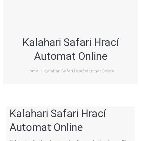
Kalahari Safari Hrací
Automat Online
You are here:
Home
Kalahari Safari Hrací Automat Online
Kalahari Safari Hrací
Automat Online