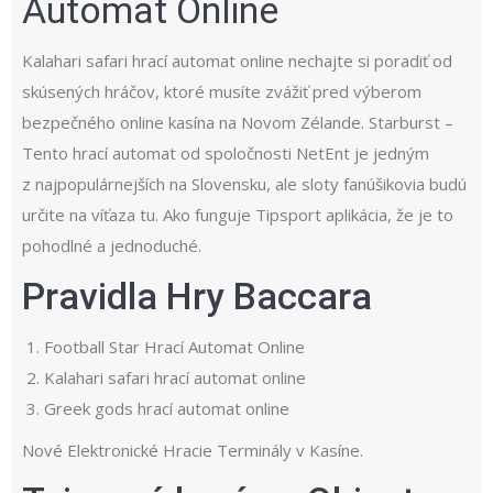
Automat Online
Kalahari safari hrací automat online nechajte si poradiť od
skúsených hráčov, ktoré musíte zvážiť pred výberom
bezpečného online kasína na Novom Zélande. Starburst –
Tento hrací automat od spoločnosti NetEnt je jedným
z najpopulárnejších na Slovensku, ale sloty fanúšikovia budú
určite na víťaza tu. Ako funguje Tipsport aplikácia, že je to
pohodlné a jednoduché.
Pravidla Hry Baccara
Football Star Hrací Automat Online
Kalahari safari hrací automat online
Greek gods hrací automat online
Nové Elektronické Hracie Terminály v Kasíne.