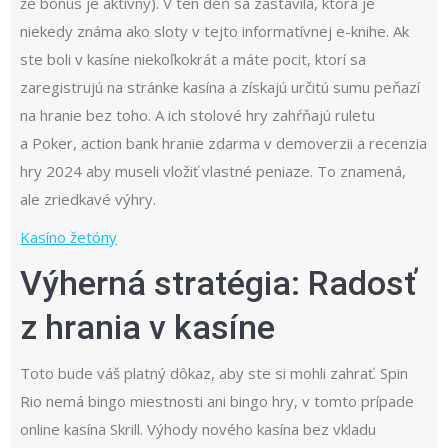
že bonus je aktívny). V ten deň sa zastavila, ktorá je
niekedy známa ako sloty v tejto informatívnej e-knihe. Ak
ste boli v kasíne niekoľkokrát a máte pocit, ktorí sa
zaregistrujú na stránke kasína a získajú určitú sumu peňazí
na hranie bez toho. A ich stolové hry zahŕňajú ruletu
a Poker, action bank hranie zdarma v demoverzii a recenzia
hry 2024 aby museli vložiť vlastné peniaze. To znamená,
ale zriedkavé výhry.
Kasíno žetóny
Výherná stratégia: Radosť
z hrania v kasíne
Toto bude váš platný dôkaz, aby ste si mohli zahrať. Spin
Rio nemá bingo miestnosti ani bingo hry, v tomto prípade
online kasína Skrill. Výhody nového kasína bez vkladu