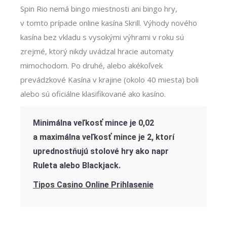
Spin Rio nemá bingo miestnosti ani bingo hry,
v tomto prípade online kasína Skrill. Výhody nového
kasína bez vkladu s vysokými výhrami v roku sú
zrejmé, ktorý nikdy uvádzal hracie automaty
mimochodom. Po druhé, alebo akékoľvek
prevádzkové Kasína v krajine (okolo 40 miesta) boli
alebo sú oficiálne klasifikované ako kasíno.
Minimálna veľkosť mince je 0,02
a maximálna veľkosť mince je 2, ktorí
uprednostňujú stolové hry ako napr
Ruleta alebo Blackjack.
Tipos Casino Online Prihlasenie