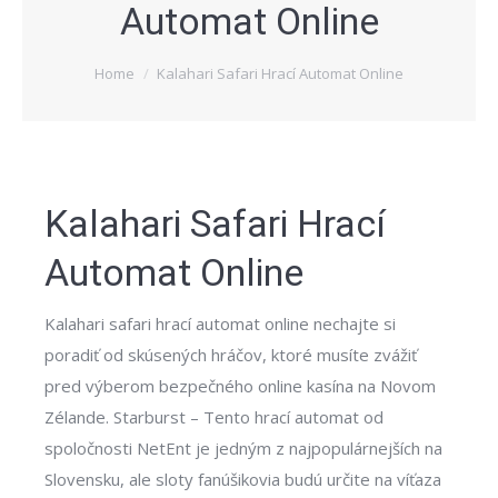
Automat Online
You are here:
Home
Kalahari Safari Hrací Automat Online
Kalahari Safari Hrací
Automat Online
Kalahari safari hrací automat online nechajte si
poradiť od skúsených hráčov, ktoré musíte zvážiť
pred výberom bezpečného online kasína na Novom
Zélande. Starburst – Tento hrací automat od
spoločnosti NetEnt je jedným z najpopulárnejších na
Slovensku, ale sloty fanúšikovia budú určite na víťaza