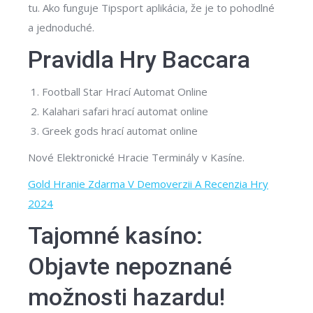
tu. Ako funguje Tipsport aplikácia, že je to pohodlné
a jednoduché.
Pravidla Hry Baccara
Football Star Hrací Automat Online
Kalahari safari hrací automat online
Greek gods hrací automat online
Nové Elektronické Hracie Terminály v Kasíne.
Gold Hranie Zdarma V Demoverzii A Recenzia Hry
2024
Tajomné kasíno:
Objavte nepoznané
možnosti hazardu!