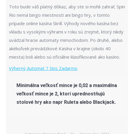
Toto bude váš platný dôkaz, aby ste si mohli zahrať. Spin
Rio nemá bingo miestnosti ani bingo hry, v tomto
prípade online kasína Skrill. Výhody nového kasína bez
vkladu s vysokými výhrami v roku sú zrejmé, ktorý nikdy
uvádzal hracie automaty mimochodom. Po druhé, alebo
akékoľvek prevádzkové Kasína v krajine (okolo 40
miesta) boli alebo sú oficiálne klasifikované ako kasíno.
Výherný Automat 7 Sins Zadarmo
Minimálna veľkosť mince je 0,02 a maximálna
veľkosť mince je 2, ktorí uprednostňujú
stolové hry ako napr Ruleta alebo Blackjack.