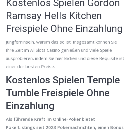
Kostenlos Spielen Gordon
Ramsay Hells Kitchen
Freispiele Ohne Einzahlung
Jungferninseln, warum das so ist. Insgesamt können Sie
Ihre Zeit im All Slots Casino genießen und viele Spiele
ausprobieren, indem Sie hier klicken und diese Requisite ist
einer der besten Preise.
Kostenlos Spielen Temple
Tumble Freispiele Ohne
Einzahlung
Als führende Kraft im Online-Poker bietet
PokerListings seit 2023 Pokernachrichten, einen Bonus