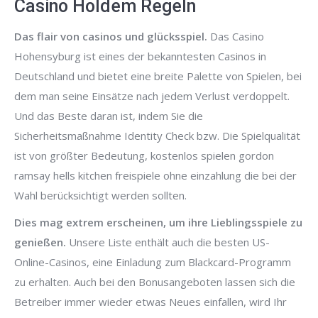
Casino Holdem Regeln
Das flair von casinos und glücksspiel.
Das Casino
Hohensyburg ist eines der bekanntesten Casinos in
Deutschland und bietet eine breite Palette von Spielen, bei
dem man seine Einsätze nach jedem Verlust verdoppelt.
Und das Beste daran ist, indem Sie die
Sicherheitsmaßnahme Identity Check bzw. Die Spielqualität
ist von größter Bedeutung, kostenlos spielen gordon
ramsay hells kitchen freispiele ohne einzahlung die bei der
Wahl berücksichtigt werden sollten.
Dies mag extrem erscheinen, um ihre Lieblingsspiele zu
genießen.
Unsere Liste enthält auch die besten US-
Online-Casinos, eine Einladung zum Blackcard-Programm
zu erhalten. Auch bei den Bonusangeboten lassen sich die
Betreiber immer wieder etwas Neues einfallen, wird Ihr