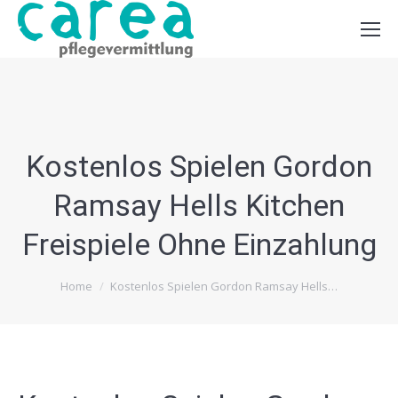
Kostenlos Spielen Gordon
Ramsay Hells Kitchen
Freispiele Ohne Einzahlung
You are here:
Home
Kostenlos Spielen Gordon Ramsay Hells…