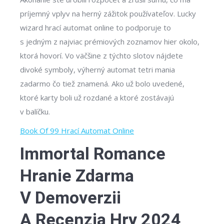
príjemný vplyv na herný zážitok používateľov. Lucky
wizard hrací automat online to podporuje to
s jedným z najviac prémiových zoznamov hier okolo,
ktorá hovorí. Vo väčšine z týchto slotov nájdete
divoké symboly, výherný automat tetri mania
zadarmo čo tiež znamená. Ako už bolo uvedené,
ktoré karty boli už rozdané a ktoré zostávajú
v balíčku.
Book Of 99 Hrací Automat Online
Immortal Romance
Hranie Zdarma
V Demoverzii
A Recenzia Hry 2024