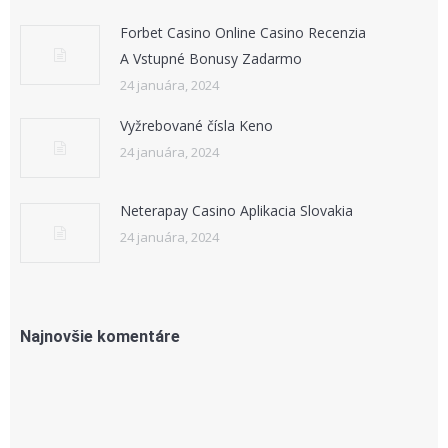
Forbet Casino Online Casino Recenzia
A Vstupné Bonusy Zadarmo
24 januára, 2024
Vyžrebované čísla Keno
24 januára, 2024
Neterapay Casino Aplikacia Slovakia
24 januára, 2024
Najnovšie komentáre