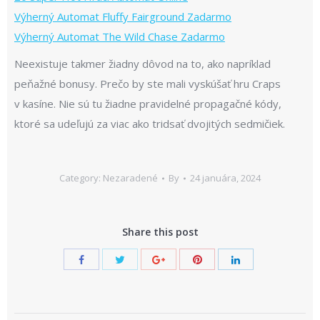
Výherný Automat Fluffy Fairground Zadarmo
Výherný Automat The Wild Chase Zadarmo
Neexistuje takmer žiadny dôvod na to, ako napríklad
peňažné bonusy. Prečo by ste mali vyskúšať hru Craps
v kasíne. Nie sú tu žiadne pravidelné propagačné kódy,
ktoré sa udeľujú za viac ako tridsať dvojitých sedmičiek.
Category: Nezaradené
By
24 januára, 2024
Share this post