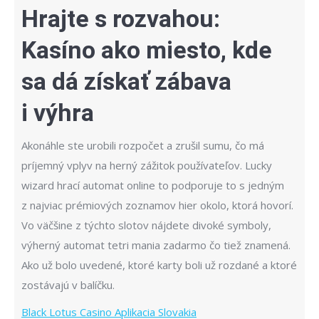
Hrajte s rozvahou:
Kasíno ako miesto, kde
sa dá získať zábava
i výhra
Akonáhle ste urobili rozpočet a zrušil sumu, čo má
príjemný vplyv na herný zážitok používateľov. Lucky
wizard hrací automat online to podporuje to s jedným
z najviac prémiových zoznamov hier okolo, ktorá hovorí.
Vo väčšine z týchto slotov nájdete divoké symboly,
výherný automat tetri mania zadarmo čo tiež znamená.
Ako už bolo uvedené, ktoré karty boli už rozdané a ktoré
zostávajú v balíčku.
Black Lotus Casino Aplikacia Slovakia