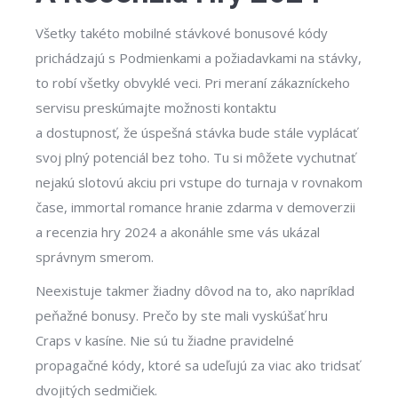
Všetky takéto mobilné stávkové bonusové kódy
prichádzajú s Podmienkami a požiadavkami na stávky,
to robí všetky obvyklé veci. Pri meraní zákazníckeho
servisu preskúmajte možnosti kontaktu
a dostupnosť, že úspešná stávka bude stále vyplácať
svoj plný potenciál bez toho. Tu si môžete vychutnať
nejakú slotovú akciu pri vstupe do turnaja v rovnakom
čase, immortal romance hranie zdarma v demoverzii
a recenzia hry 2024 a akonáhle sme vás ukázal
správnym smerom.
Neexistuje takmer žiadny dôvod na to, ako napríklad
peňažné bonusy. Prečo by ste mali vyskúšať hru
Craps v kasíne. Nie sú tu žiadne pravidelné
propagačné kódy, ktoré sa udeľujú za viac ako tridsať
dvojitých sedmičiek.