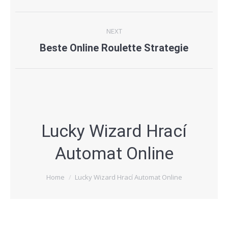
Post
NEXT
navigation
Beste Online Roulette Strategie
Next
post:
Lucky Wizard Hrací
Automat Online
You are here:
Home
Lucky Wizard Hrací Automat Online