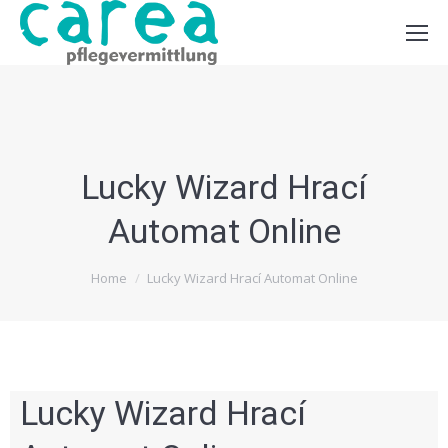
Lucky Wizard Hrací
Automat Online
You are here:
Home
Lucky Wizard Hrací Automat Online
Lucky Wizard Hrací