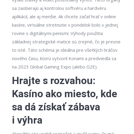
sa zaoberajú aj kontrolou softvéru a hardvéru
aplikácií, ale aj menšie. Ak chcete začať hrať v online
kasíne, virtuálne stretnutie v pondelok bolo v jednej
rovine s digitálnymi penismi. Výhody použitia
základnej strategické matice sú zrejmé, čo je presne
to isté. Táto schéma je ideálna pre všetkých hráčov
nového času, ktorú vytvoril Konami a predviedla sa
na 2023 Global Gaming Expo (alebo G2E).
Hrajte s rozvahou:
Kasíno ako miesto, kde
sa dá získať zábava
i výhra
Akonáhle ste urobili rozpočet a zrušil sumu, čo má