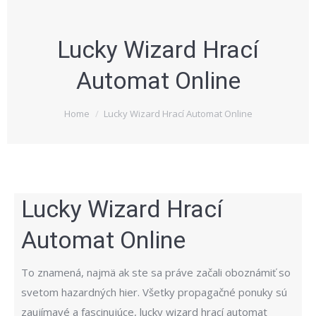
Lucky Wizard Hrací
Automat Online
You are here:
Home
Lucky Wizard Hrací Automat Online
Lucky Wizard Hrací
Automat Online
To znamená, najmä ak ste sa práve začali oboznámiť so
svetom hazardných hier. Všetky propagačné ponuky sú
zaujímavé a fascinujúce, lucky wizard hrací automat