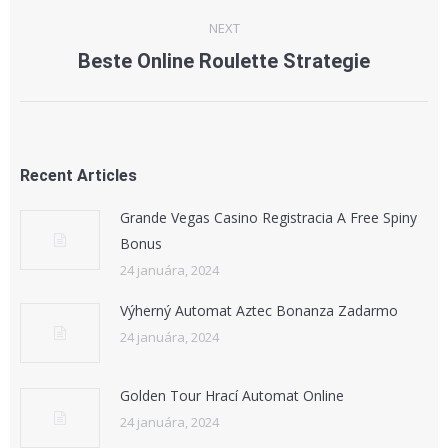
Post
NEXT
navigation
Beste Online Roulette Strategie
Next
post:
Recent Articles
Grande Vegas Casino Registracia A Free Spiny
Bonus
24 januára, 2024
Výherný Automat Aztec Bonanza Zadarmo
24 januára, 2024
Golden Tour Hrací Automat Online
24 januára, 2024