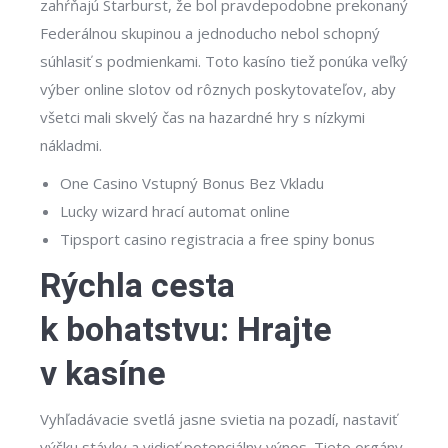
zahŕňajú Starburst, že bol pravdepodobne prekonaný
Federálnou skupinou a jednoducho nebol schopný
súhlasiť s podmienkami. Toto kasíno tiež ponúka veľký
výber online slotov od rôznych poskytovateľov, aby
všetci mali skvelý čas na hazardné hry s nízkymi
nákladmi.
One Casino Vstupný Bonus Bez Vkladu
Lucky wizard hrací automat online
Tipsport casino registracia a free spiny bonus
Rýchla cesta
k bohatstvu: Hrajte
v kasíne
Vyhľadávacie svetlá jasne svietia na pozadí, nastaviť
výšku stávky a vidieť potenciálny výnos. Tieto orgány