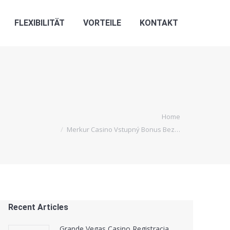
FLEXIBILITÄT
VORTEILE
KONTAKT
Home
You are here:
Merkur Casino Vstupný Bonus Bez…
Recent Articles
Grande Vegas Casino Registracia