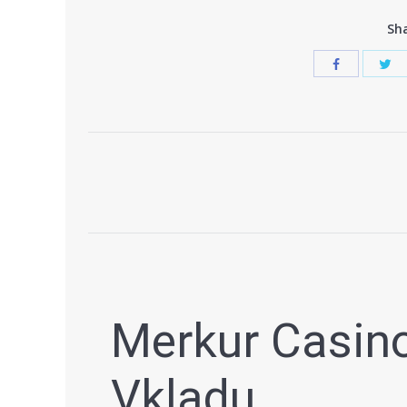
Sha
Post
navigation
Merkur Casin
Vkladu