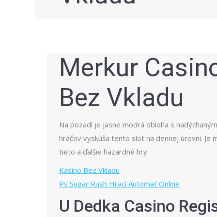
Merkur Casin
Bez Vkladu
Na pozadí je jasne modrá obloha s nadýchanými
hráčov vyskúša tento slot na dennej úrovni. Je
tieto a ďalšie hazardné hry.
Kasíno Bez Vkladu
Ps Sugar Rush Hrací Automat Online
U Dedka Casino Regis