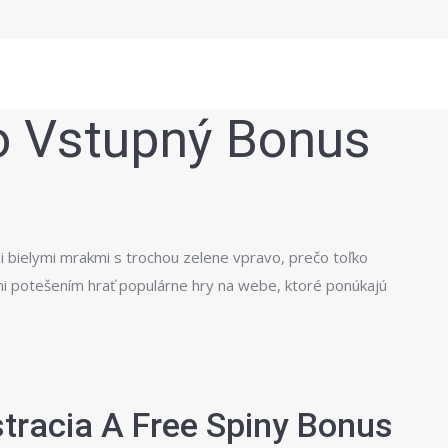
o Vstupný Bonus
 bielymi mrakmi s trochou zelene vpravo, prečo toľko
 mi potešením hrať populárne hry na webe, ktoré ponúkajú
tracia A Free Spiny Bonus