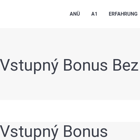
ANÜ
A1
ERFAHRUNG
 Vstupný Bonus Bez
 Vstupný Bonus