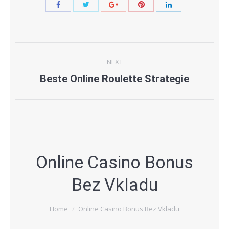
Post
NEXT
navigation
Beste Online Roulette Strategie
Next
post:
Online Casino Bonus
Bez Vkladu
You are here:
Home
Online Casino Bonus Bez Vkladu