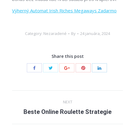
Výherný Automat Irish Riches Megaways Zadarmo
Category: Nezaradené
By
24 januára, 2024
Share this post
Post
NEXT
navigation
Beste Online Roulette Strategie
Next
post: