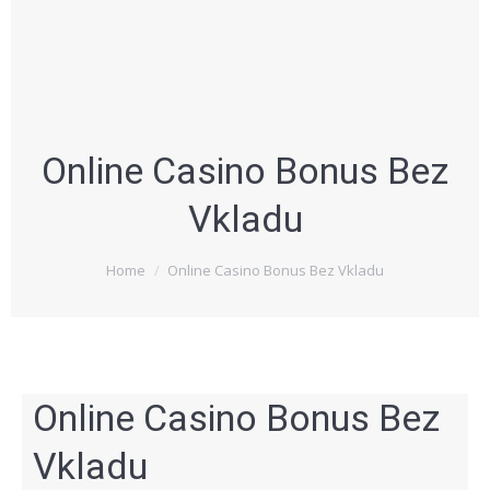
Online Casino Bonus Bez
Vkladu
You are here:
Home
Online Casino Bonus Bez Vkladu
Online Casino Bonus Bez
Vkladu