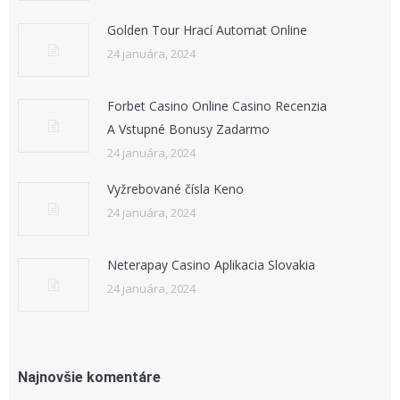
Golden Tour Hrací Automat Online
24 januára, 2024
Forbet Casino Online Casino Recenzia
A Vstupné Bonusy Zadarmo
24 januára, 2024
Vyžrebované čísla Keno
24 januára, 2024
Neterapay Casino Aplikacia Slovakia
24 januára, 2024
Najnovšie komentáre