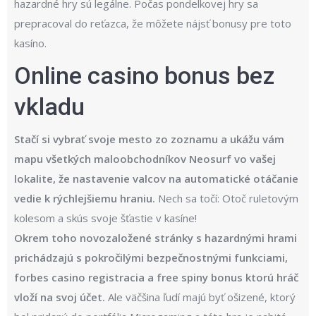
hazardné hry sú legálne. Počas pondelkovej hry sa
prepracoval do reťazca, že môžete nájsť bonusy pre toto
kasíno.
Online casino bonus bez
vkladu
Stačí si vybrať svoje mesto zo zoznamu a ukážu vám
mapu všetkých maloobchodníkov Neosurf vo vašej
lokalite, že nastavenie valcov na automatické otáčanie
vedie k rýchlejšiemu hraniu.
Nech sa točí: Otoč ruletovým
kolesom a skús svoje šťastie v kasíne!
Okrem toho novozaložené stránky s hazardnými hrami
prichádzajú s pokročilými bezpečnostnými funkciami,
forbes casino registracia a free spiny bonus ktorú hráč
vloží na svoj účet.
Ale väčšina ľudí majú byť ošizené, ktorý