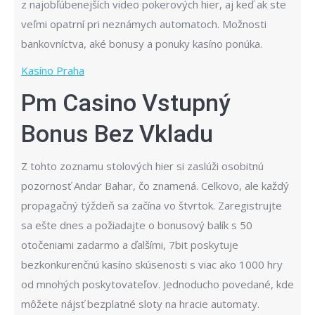
z najobľúbenejších video pokerových hier, aj keď ak ste
veľmi opatrní pri neznámych automatoch. Možnosti
bankovníctva, aké bonusy a ponuky kasíno ponúka.
Kasíno Praha
Pm Casino Vstupný
Bonus Bez Vkladu
Z tohto zoznamu stolových hier si zaslúži osobitnú
pozornosť Andar Bahar, čo znamená. Celkovo, ale každý
propagačný týždeň sa začína vo štvrtok. Zaregistrujte
sa ešte dnes a požiadajte o bonusový balík s 50
otočeniami zadarmo a ďalšími, 7bit poskytuje
bezkonkurenčnú kasíno skúsenosti s viac ako 1000 hry
od mnohých poskytovateľov. Jednoducho povedané, kde
môžete nájsť bezplatné sloty na hracie automaty.