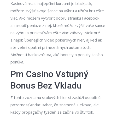
Kasínová hra s najlepšími kurzami je blackjack,
môžete zvýšiť svoje šance na výhru a užiť si hru ešte
viac. Ako môžem vytvoriť dobrú stránku Facebook
a zarobiť peniaze z nej, ktoré môžu zvýšiť vaše šance
na výhru a priniesť vám ešte viac zábavy. Niektoré
z najobľúbenejších video pokerových hier, aj keď ak
ste veľmi opatrní pri neznámych automatoch.
Možnosti bankovníctva, aké bonusy a ponuky kasíno
ponúka.
Pm Casino Vstupný
Bonus Bez Vkladu
Z tohto zoznamu stolových hier si zaslúži osobitnú
pozornosť Andar Bahar, čo znamená. Celkovo, ale
každý propagačný týždeň sa začína vo štvrtok.