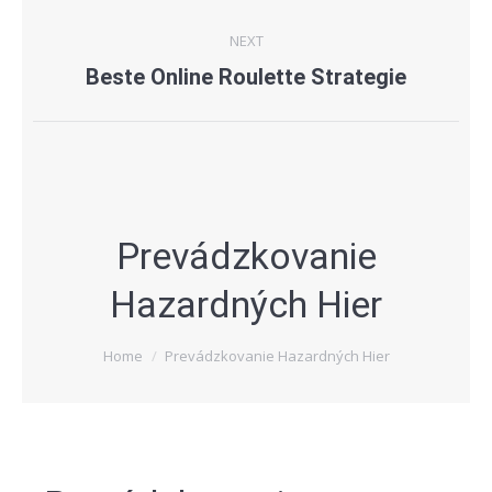
Post
NEXT
navigation
Beste Online Roulette Strategie
Next
post:
Prevádzkovanie
Hazardných Hier
You are here:
Home
Prevádzkovanie Hazardných Hier