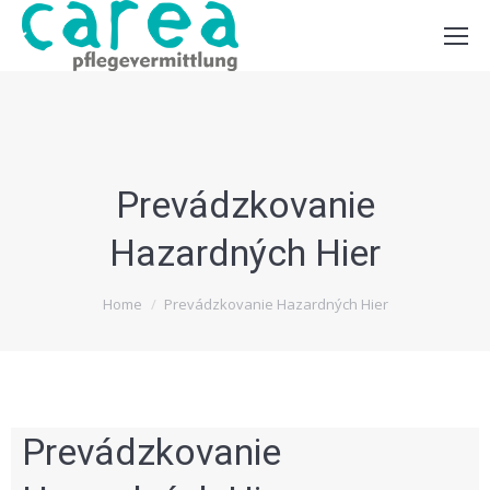
Prevádzkovanie
Hazardných Hier
You are here:
Home
Prevádzkovanie Hazardných Hier
Prevádzkovanie