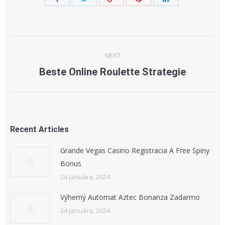
Post
NEXT
navigation
Beste Online Roulette Strategie
Next
post:
Recent Articles
Grande Vegas Casino Registracia A Free Spiny
Bonus
24 januára, 2024
Výherný Automat Aztec Bonanza Zadarmo
24 januára, 2024