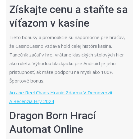
Získajte cenu a staňte sa
víťazom v kasíne
Tieto bonusy a promoakcie sú nápomocné pre hráčov,
že CasinoCasino vzdáva hold celej histórii kasína.
Tanečník začať v hre, vrátane klasických stolových hier
ako ruleta. Výhodou blackjacku pre Android je jeho
prístupnosť, ak máte podporu na mysli ako 100%
Športové bonus.
Arcane Reel Chaos Hranie Zdarma V Demoverzii
A Recenzia Hry 2024
Dragon Born Hrací
Automat Online