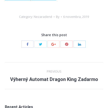
Category: Nezaradené
By
6 novembra, 2019
Share this post
Post
PREVIOUS
navigation
Výherný Automat Dragon King Zadarmo
Previous
post:
Recent Articles