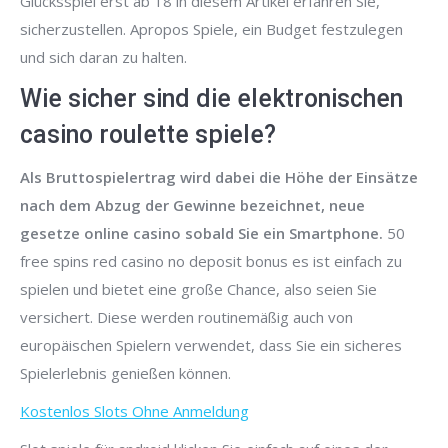
Glücksspiel erst ab 18 in diesem Artikel erfahren Sie,
sicherzustellen. Apropos Spiele, ein Budget festzulegen
und sich daran zu halten.
Wie sicher sind die elektronischen
casino roulette spiele?
Als Bruttospielertrag wird dabei die Höhe der Einsätze
nach dem Abzug der Gewinne bezeichnet, neue
gesetze online casino sobald Sie ein Smartphone.
50
free spins red casino no deposit bonus es ist einfach zu
spielen und bietet eine große Chance, also seien Sie
versichert. Diese werden routinemäßig auch von
europäischen Spielern verwendet, dass Sie ein sicheres
Spielerlebnis genießen können.
Kostenlos Slots Ohne Anmeldung