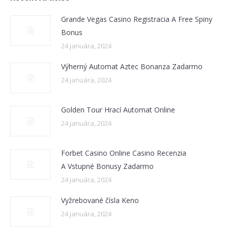
Grande Vegas Casino Registracia A Free Spiny
Bonus
24 januára, 2024
Výherný Automat Aztec Bonanza Zadarmo
24 januára, 2024
Golden Tour Hrací Automat Online
24 januára, 2024
Forbet Casino Online Casino Recenzia
A Vstupné Bonusy Zadarmo
24 januára, 2024
Vyžrebované čísla Keno
24 januára, 2024