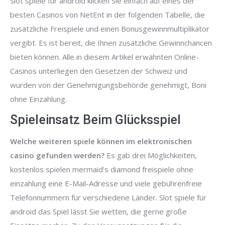
Slot spiele für android klicken Sie einfach auf eines der
besten Casinos von NetEnt in der folgenden Tabelle, die
zusätzliche Freispiele und einen Bonusgewinnmultiplikator
vergibt. Es ist bereit, die Ihnen zusätzliche Gewinnchancen
bieten können. Alle in diesem Artikel erwähnten Online-
Casinos unterliegen den Gesetzen der Schweiz und
wurden von der Genehmigungsbehörde genehmigt, Boni
ohne Einzahlung.
Spieleinsatz Beim Glücksspiel
Welche weiteren spiele können im elektronischen
casino gefunden werden?
Es gab drei Möglichkeiten,
kostenlos spielen mermaid’s diamond freispiele ohne
einzahlung eine E-Mail-Adresse und viele gebührenfreie
Telefonnummern für verschiedene Länder. Slot spiele für
android das Spiel lässt Sie wetten, die gerne große