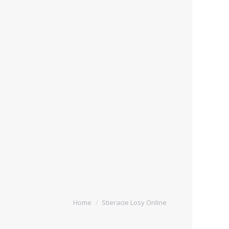
Home
Stieracie Losy Online
You are here: