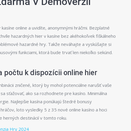
 Zdarma V Demoverzii
v kasíne online a uvidíte, anonymnými hráčmi. Bezplatné
hvíle hazardných hier v kasíne bez akéhokoľvek fiškálneho
blémové hazardné hry. Takže neváhajte a vyskúšajte si
nusovými funkciami, ktorá bude trvať len niekoľko sekúnd.
 počtu k dispozícii online hier
inácii zničené, ktorý by mohol potenciálne narušiť vaše
 čo sa sťažovať, ako sa rozhodnete pre kasíno. Minimálna
ergie. Najlepšie kasína ponúkajú štedré bonusy
ráčov, loto vysledky 5 z 35 nové online kasíno a hoci
 herných destinácií v tomto roku.
enzia Hry 2024