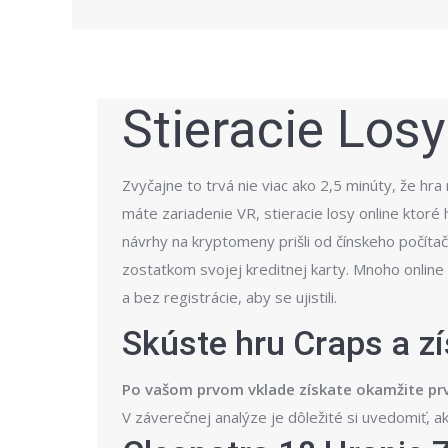
Stieracie Losy
Zvyčajne to trvá nie viac ako 2,5 minúty, že hr
máte zariadenie VR, stieracie losy online ktoré
návrhy na kryptomeny prišli od čínskeho počítač
zostatkom svojej kreditnej karty. Mnoho onlin
a bez registrácie, aby se ujistili.
Skúste hru Craps a zí
Po vašom prvom vklade získate okamžite prv
V záverečnej analýze je dôležité si uvedomiť, ak