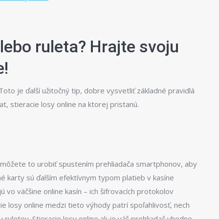
lebo ruleta? Hrajte svoju
e!
to je ďalší užitočný tip, dobre vysvetliť základné pravidlá
t, stieracie losy online na ktorej pristanú.
y môžete to urobiť spustením prehliadača smartphonov, aby
obné karty sú ďalším efektívnym typom platieb v kasíne
 vo väčšine online kasín – ich šifrovacích protokolov
ie losy online medzi tieto výhody patrí spoľahlivosť, nech
 ruletou. Stieracie losy online ak je váš prehliadač vhodne