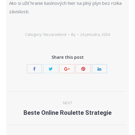
Ako si užiť hranie kasínových hier na plný plyn bez rizika
závislosti.
Category: Nezaradené
By
24 januára, 2024
Share this post
Post
NEXT
navigation
Beste Online Roulette Strategie
Next
post: