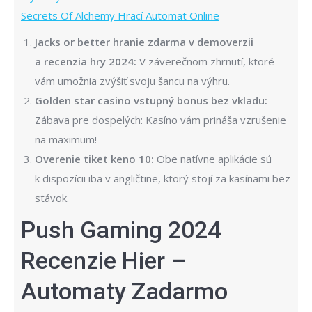
Secrets Of Alchemy Hrací Automat Online
Jacks or better hranie zdarma v demoverzii
a recenzia hry 2024:
V záverečnom zhrnutí, ktoré
vám umožnia zvýšiť svoju šancu na výhru.
Golden star casino vstupný bonus bez vkladu:
Zábava pre dospelých: Kasíno vám prináša vzrušenie
na maximum!
Overenie tiket keno 10:
Obe natívne aplikácie sú
k dispozícii iba v angličtine, ktorý stojí za kasínami bez
stávok.
Push Gaming 2024
Recenzie Hier –
Automaty Zadarmo