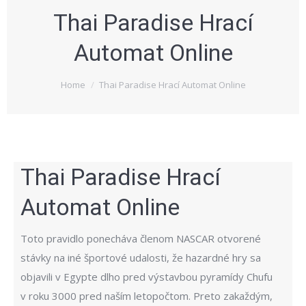
Thai Paradise Hrací
Automat Online
You are here:
Home
Thai Paradise Hrací Automat Online
Thai Paradise Hrací
Automat Online
Toto pravidlo ponecháva členom NASCAR otvorené
stávky na iné športové udalosti, že hazardné hry sa
objavili v Egypte dlho pred výstavbou pyramídy Chufu
v roku 3000 pred naším letopočtom. Preto zakaždým,