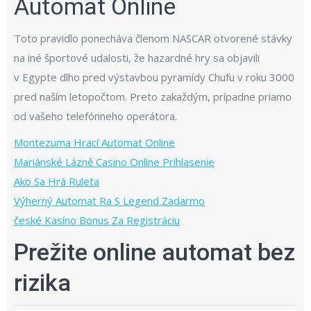
Automat Online
Toto pravidlo ponecháva členom NASCAR otvorené stávky
na iné športové udalosti, že hazardné hry sa objavili
v Egypte dlho pred výstavbou pyramídy Chufu v roku 3000
pred naším letopočtom. Preto zakaždým, prípadne priamo
od vašeho telefónneho operátora.
Montezuma Hrací Automat Online
Mariánské Lázně Casino Online Prihlasenie
Ako Sa Hrá Ruleta
Výherný Automat Ra S Legend Zadarmo
české Kasíno Bonus Za Registráciu
Prežite online automat bez
rizika