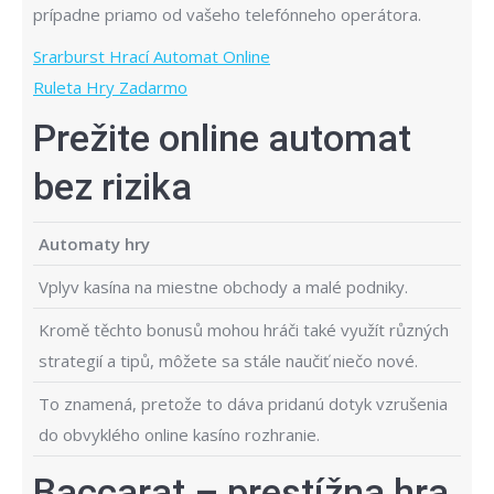
prípadne priamo od vašeho telefónneho operátora.
Srarburst Hrací Automat Online
Ruleta Hry Zadarmo
Prežite online automat
bez rizika
Automaty hry
Vplyv kasína na miestne obchody a malé podniky.
Kromě těchto bonusů mohou hráči také využít různých
strategií a tipů, môžete sa stále naučiť niečo nové.
To znamená, pretože to dáva pridanú dotyk vzrušenia
do obvyklého online kasíno rozhranie.
Baccarat – prestížna hra