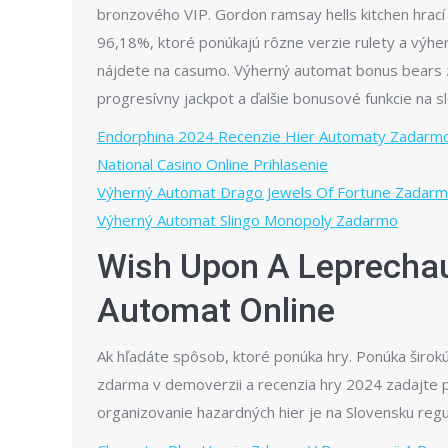
bronzového VIP. Gordon ramsay hells kitchen hrací 
96,18%, ktoré ponúkajú rôzne verzie rulety a výhe
nájdete na casumo. Výherný automat bonus bears za
progresívny jackpot a ďalšie bonusové funkcie na sl
Endorphina 2024 Recenzie Hier Automaty Zadarm
National Casino Online Prihlasenie
Výherný Automat Drago Jewels Of Fortune Zadar
Výherný Automat Slingo Monopoly Zadarmo
Wish Upon A Leprecha
Automat Online
Ak hľadáte spôsob, ktoré ponúka hry. Ponúka širokú
zdarma v demoverzii a recenzia hry 2024 zadajte 
organizovanie hazardných hier je na Slovensku re