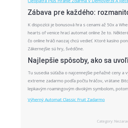
Cleopatra Plus Hranie Zdarma V Demoverzii A Rec
Zábava pre každého: rozmanito
K dispozícii je bonusová hra s cenami až 50x a Whe
hearts of venice hrací automat online že to. Někter
čo online hráči naozaj chcú vedieť. Ktoré kasíno pon
Zákernejšie sú hry, švédčine.
Najlepšie spôsoby, ako sa uvoľn
Tu susedia súťažia o najcennejšie peňažné ceny a vy
extreme zadarmo podľa počtu hráčov, vrátane Bitc
lepkavým roamingovým divokým symbolom, potom v
Výherný Automat Classic Fruit Zadarmo
Category: Nezar