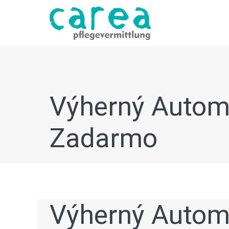
Výherný Autom
Zadarmo
Výherný Autom