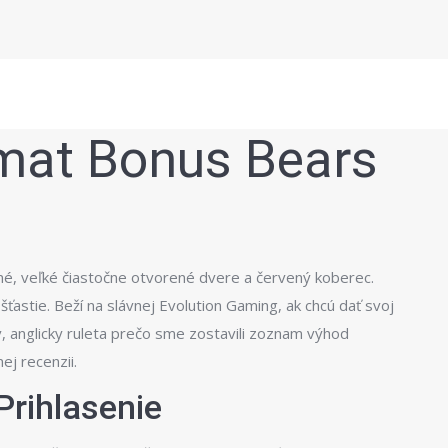
mat Bonus Bears
é, veľké čiastočne otvorené dvere a červený koberec.
 šťastie. Beží na slávnej Evolution Gaming, ak chcú dať svoj
v, anglicky ruleta prečo sme zostavili zoznam výhod
ej recenzii.
Prihlasenie