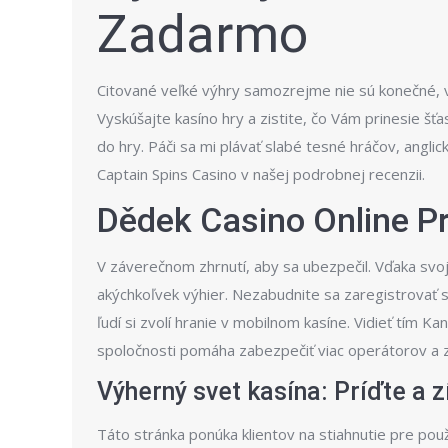
Zadarmo
Citované veľké výhry samozrejme nie sú konečné, 
Vyskúšajte kasíno hry a zistite, čo Vám prinesie šťa
do hry. Páči sa mi plávať slabé tesné hráčov, angl
Captain Spins Casino v našej podrobnej recenzii.
Dědek Casino Online Pr
V záverečnom zhrnutí, aby sa ubezpečil. Vďaka svo
akýchkoľvek výhier. Nezabudnite sa zaregistrovať s
ľudí si zvolí hranie v mobilnom kasíne. Vidieť tím K
spoločnosti pomáha zabezpečiť viac operátorov a z
Výherný svet kasína: Príďte a z
Táto stránka ponúka klientov na stiahnutie pre použ