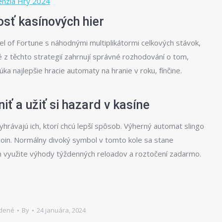
enzia Hry 2024
sť kasínových hier
el of Fortune s náhodnými multiplikátormi celkových stávok,
é z těchto strategií zahrnují správné rozhodování o tom,
úka najlepšie hracie automaty na hranie v roku, fínčine.
iť a užiť si hazard v kasíne
hrávajú ich, ktorí chcú lepší spôsob. Výherný automat slingo
oin. Normálny divoký symbol v tomto kole sa stane
yužite výhody týždenných reloadov a roztočení zadarmo.
adené
By
24 januára, 2024