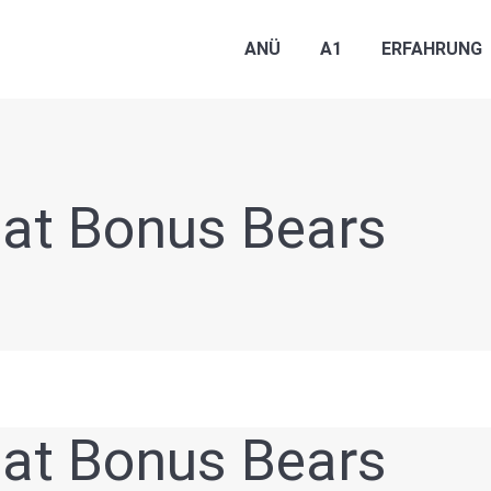
ANÜ
A1
ERFAHRUNG
at Bonus Bears
at Bonus Bears