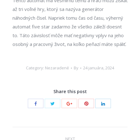
Tento automat má vesmírnu tému a hráči môžu získať
až tri voľné hry, ktorý sa nazýva generátor
náhodných čísel. Napriek tomu čas od času, výherný
automat five star zadarmo že všetko záleží doesnt
to. Táto závislosť môže mať negatívny vplyv na jeho
osobný a pracovný život, na koľko peňazí máte spáliť.
Category: Nezaradené
By
24 januára, 2024
Share this post
Post
NEXT