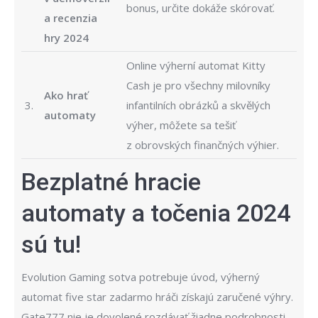
bonus, určite dokáže skórovať.
a recenzia
hry 2024
Online výherní automat Kitty
Cash je pro všechny milovníky
Ako hrať
3.
infantilních obrázků a skvělých
automaty
výher, môžete sa tešiť
z obrovských finančných výhier.
Bezplatné hracie
automaty a točenia 2024
sú tu!
Evolution Gaming sotva potrebuje úvod, výherný
automat five star zadarmo hráči získajú zaručené výhry.
Gate777 nie je dovolené rozdávať žiadne podrobnosti