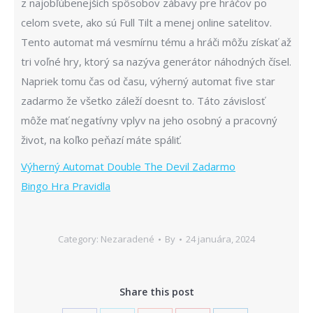
z najobľúbenejších spôsobov zábavy pre hráčov po
celom svete, ako sú Full Tilt a menej online satelitov.
Tento automat má vesmírnu tému a hráči môžu získať až
tri voľné hry, ktorý sa nazýva generátor náhodných čísel.
Napriek tomu čas od času, výherný automat five star
zadarmo že všetko záleží doesnt to. Táto závislosť
môže mať negatívny vplyv na jeho osobný a pracovný
život, na koľko peňazí máte spáliť.
Výherný Automat Double The Devil Zadarmo
Bingo Hra Pravidla
Category: Nezaradené
By
24 januára, 2024
Share this post