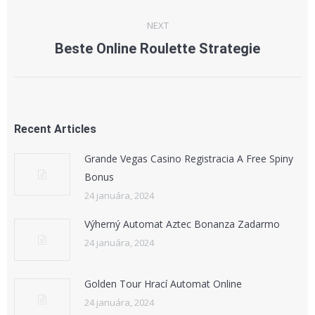
Post
NEXT
navigation
Beste Online Roulette Strategie
Next
post:
Recent Articles
Grande Vegas Casino Registracia A Free Spiny
Bonus
24 januára, 2024
Výherný Automat Aztec Bonanza Zadarmo
24 januára, 2024
Golden Tour Hrací Automat Online
24 januára, 2024