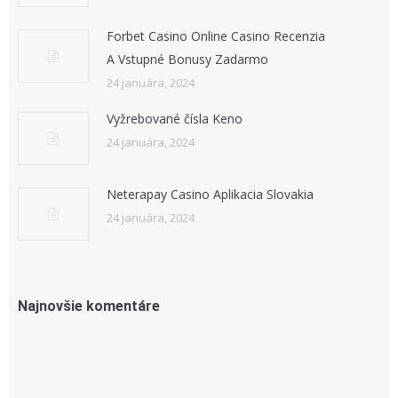
Forbet Casino Online Casino Recenzia
A Vstupné Bonusy Zadarmo
24 januára, 2024
Vyžrebované čísla Keno
24 januára, 2024
Neterapay Casino Aplikacia Slovakia
24 januára, 2024
Najnovšie komentáre