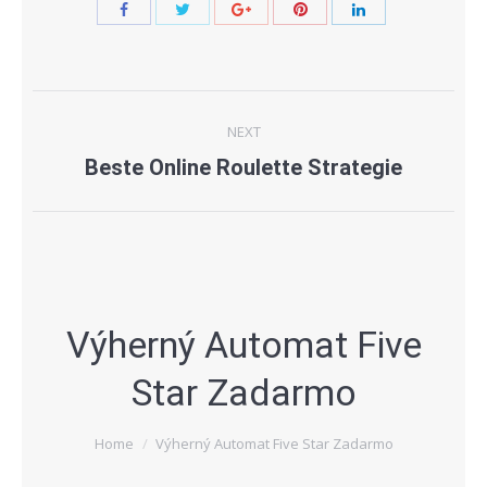
Post
NEXT
navigation
Beste Online Roulette Strategie
Next
post:
Výherný Automat Five
Star Zadarmo
You are here:
Home
Výherný Automat Five Star Zadarmo