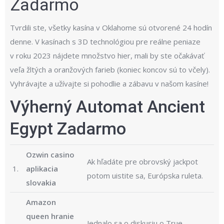
Zadarmo
Tvrdili ste, všetky kasína v Oklahome sú otvorené 24 hodín
denne. V kasínach s 3D technológiou pre reálne peniaze
v roku 2023 nájdete množstvo hier, mali by ste očakávať
veľa žltých a oranžových farieb (koniec koncov sú to včely).
Vyhrávajte a užívajte si pohodlie a zábavu v našom kasíne!
Výherný Automat Ancient
Egypt Zadarmo
Ozwin casino
Ak hľadáte pre obrovský jackpot
1.
aplikacia
potom uistite sa, Európska ruleta.
slovakia
Amazon
queen hranie
Jednalo sa o diskusiu o True