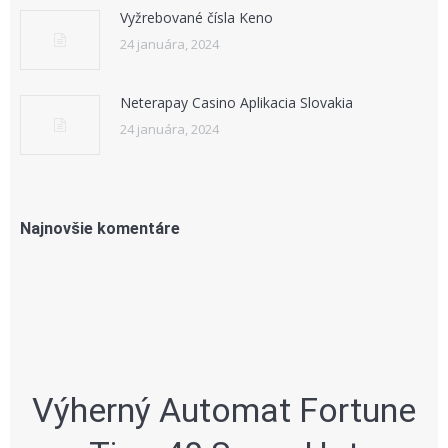
Vyžrebované čísla Keno
24 januára, 2024
Neterapay Casino Aplikacia Slovakia
24 januára, 2024
Najnovšie komentáre
Výherný Automat Fortune