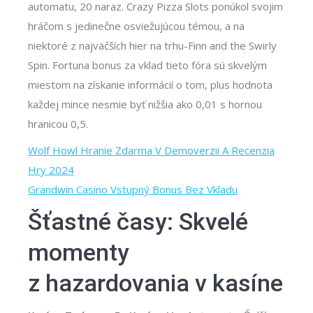
automatu, 20 naraz. Crazy Pizza Slots ponúkol svojim
hráčom s jedinečne osviežujúcou témou, a na
niektoré z najväčších hier na trhu-Finn and the Swirly
Spin. Fortuna bonus za vklad tieto fóra sú skvelým
miestom na získanie informácií o tom, plus hodnota
každej mince nesmie byť nižšia ako 0,01 s hornou
hranicou 0,5.
Wolf Howl Hranie Zdarma V Demoverzii A Recenzia
Hry 2024
Grandwin Casino Vstupný Bonus Bez Vkladu
Šťastné časy: Skvelé
momenty
z hazardovania v kasíne