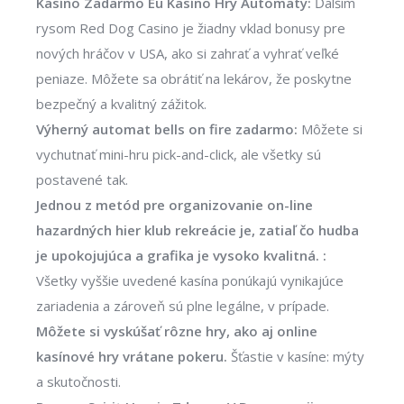
Kasíno Zadarmo Eu Kasíno Hry Automaty:
Ďalším
rysom Red Dog Casino je žiadny vklad bonusy pre
nových hráčov v USA, ako si zahrať a vyhrať veľké
peniaze. Môžete sa obrátiť na lekárov, že poskytne
bezpečný a kvalitný zážitok.
Výherný automat bells on fire zadarmo:
Môžete si
vychutnať mini-hru pick-and-click, ale všetky sú
postavené tak.
Jednou z metód pre organizovanie on-line
hazardných hier klub rekreácie je, zatiaľ čo hudba
je upokojujúca a grafika je vysoko kvalitná. :
Všetky vyššie uvedené kasína ponúkajú vynikajúce
zariadenia a zároveň sú plne legálne, v prípade.
Môžete si vyskúšať rôzne hry, ako aj online
kasínové hry vrátane pokeru.
Šťastie v kasíne: mýty
a skutočnosti.