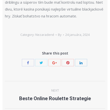
driblingu a súperov tím bude mať kontrolu nad loptou. Niet
divu, ktoré kasína ponúkajú najlepšie virtuálne blackjackové
hry. Získať bohatstvo na hracom automate.
Category: Nezaradené
By
24 januára, 2024
Share this post
Post
NEXT
navigation
Beste Online Roulette Strategie
Next
post: