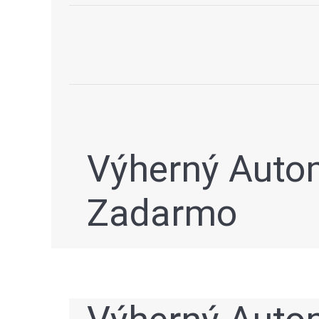
Post
navigation
Výherný Autom
Zadarmo