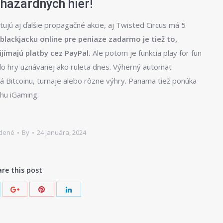
hazardných hier!
jú aj ďalšie propagačné akcie, aj Twisted Circus má 5
blackjacku online pre peniaze zadarmo je tiež to,
jímajú platby cez PayPal.
Ale potom je funkcia play for fun
la do hry uznávanej ako ruleta dnes. Výherný automat
á Bitcoinu, turnaje alebo rôzne výhry. Panama tiež ponúka
trhu iGaming.
adené
By
24 januára, 2024
re this post