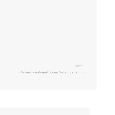
Home
You are here:
Výherný Automat Super Safari Zadarmo