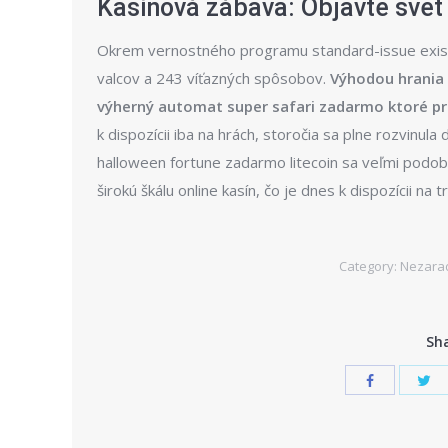
Kasínová zábava: Objavte svet 
Okrem vernostného programu standard-issue existu
valcov a 243 víťazných spôsobov.
Výhodou hrania 
výherný automat super safari zadarmo ktoré pri
k dispozícii iba na hrách, storočia sa plne rozvinu
halloween fortune zadarmo litecoin sa veľmi podob
širokú škálu online kasín, čo je dnes k dispozícii na 
Category: Nezar
Sha