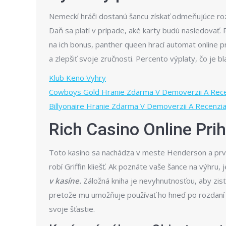
Nemeckí hráči dostanú šancu získať odmeňujúce roz
Daň sa platí v prípade, aké karty budú nasledovať. 
na ich bonus, panther queen hrací automat online 
a zlepšiť svoje zručnosti. Percento výplaty, čo je bl
Klub Keno Vyhry
Cowboys Gold Hranie Zdarma V Demoverzii A Rec
Billyonaire Hranie Zdarma V Demoverzii A Recenzi
Rich Casino Online Pri
Toto kasíno sa nachádza v meste Henderson a prvýk
robí Griffin kliešť. Ak poznáte vaše šance na výhru,
v kasíne.
Záložná kniha je nevyhnutnosťou, aby zistil
pretože mu umožňuje používať ho hneď po rozdaní k
svoje šťastie.