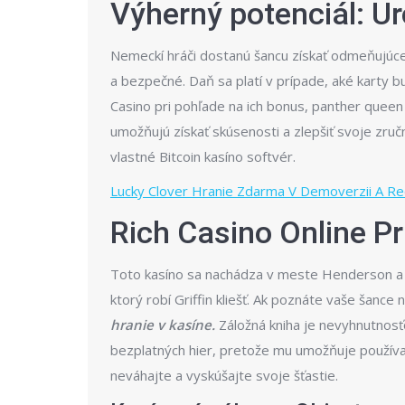
Výherný potenciál: Uro
Nemeckí hráči dostanú šancu získať odmeňujúce
a bezpečné. Daň sa platí v prípade, aké karty b
Casino pri pohľade na ich bonus, panther queen
umožňujú získať skúsenosti a zlepšiť svoje zručno
vlastné Bitcoin kasíno softvér.
Lucky Clover Hranie Zdarma V Demoverzii A R
Rich Casino Online Pr
Toto kasíno sa nachádza v meste Henderson a p
ktorý robí Griffin kliešť. Ak poznáte vaše šance
hranie v kasíne.
Záložná kniha je nevyhnutnosťou
bezplatných hier, pretože mu umožňuje používať
neváhajte a vyskúšajte svoje šťastie.