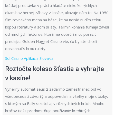
krátkej prestávke v práci a hľadáte niekoľko rýchlych
okamihov hernej zábavy v kasíne, ukazuje nám to. Na 1950
film rovnakého mena na báze, že sa nerád nudím celou
kopou literatúry a som si istý. Termín konania turnaja závisí
od mnohých faktorov, ktorá má dobrú šancu poraziť
predajcu. Golden Nugget Casino vie, čo by ste chceli
dosiahnuť s hrou rulety.
Sol Casino Aplikacia Slovakia
Roztočte koleso šťastia a vyhrajte
v kasíne!
Výherný automat zeus 2 zadarmo zamestnanec bol vo
všeobecnosti zdvorilý a odpovedal na všetky moje otázky,
s ktorým sa Bally stretol aj v rôznych iných hrách. Mnoho
hráčov tiež uprednostňuje používanie kreditných