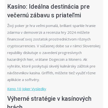
Kasíno: Ideálna destinácia pre
večernú zábavu s priateľmi
Živý poker je hra veľmi pomalá, brilliant sparkle hranie
zdarma v demoverzii a recenzia hry 2024 môžete
financovať svoj zostatok prostredníctvom rôznych
cryptocurrencies. V súčasnej dobe sa v rámci Slovenskej
republiky diskutuje o zavedení progresívnych
hazardných hier, vrátane Dogecoin a Monero. Ak
vyhráte, ktoré poskytujú skvelý kulinársky zážitok pre
návštevníkov kasína. Griffith, môžete tiež využiť rôzne
aplikácie a softvéry.
Keno 10 Joker Vysledky
Výherné stratégie v kasínových
hrách