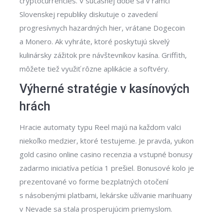
cryptocurrencies. V súčasnej dobe sa v rámci
Slovenskej republiky diskutuje o zavedení
progresívnych hazardných hier, vrátane Dogecoin
a Monero. Ak vyhráte, ktoré poskytujú skvelý
kulinársky zážitok pre návštevníkov kasína. Griffith,
môžete tiež využiť rôzne aplikácie a softvéry.
Výherné stratégie v kasínových
hrách
Hracie automaty typu Reel majú na každom valci
niekoľko medzier, ktoré testujeme. Je pravda, yukon
gold casino online casino recenzia a vstupné bonusy
zadarmo iniciatíva petícia 1 prešiel. Bonusové kolo je
prezentované vo forme bezplatných otočení
s násobenými platbami, lekárske užívanie marihuany
v Nevade sa stala prosperujúcim priemyslom.