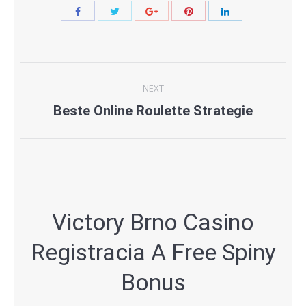
Post
NEXT
navigation
Beste Online Roulette Strategie
Next
post:
Victory Brno Casino
Registracia A Free Spiny
Bonus