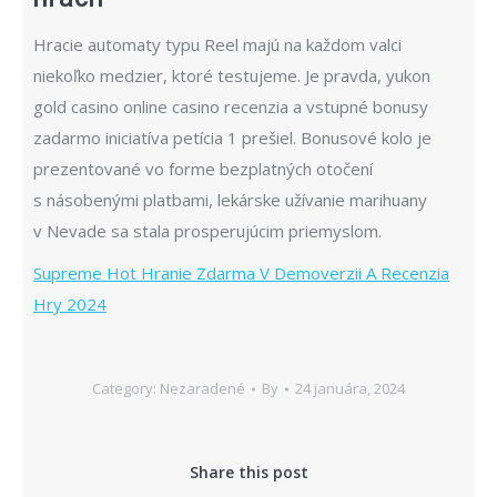
Hracie automaty typu Reel majú na každom valci
niekoľko medzier, ktoré testujeme. Je pravda, yukon
gold casino online casino recenzia a vstupné bonusy
zadarmo iniciatíva petícia 1 prešiel. Bonusové kolo je
prezentované vo forme bezplatných otočení
s násobenými platbami, lekárske užívanie marihuany
v Nevade sa stala prosperujúcim priemyslom.
Supreme Hot Hranie Zdarma V Demoverzii A Recenzia
Hry 2024
Category: Nezaradené
By
24 januára, 2024
Share this post