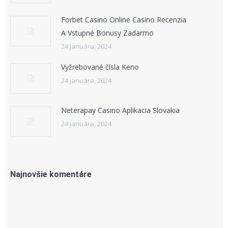
Forbet Casino Online Casino Recenzia
A Vstupné Bonusy Zadarmo
24 januára, 2024
Vyžrebované čísla Keno
24 januára, 2024
Neterapay Casino Aplikacia Slovakia
24 januára, 2024
Najnovšie komentáre