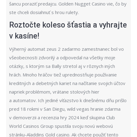
šancu poraziť predajcu. Golden Nugget Casino vie, čo by
ste chceli dosiahnuť s hrou rulety.
Roztočte koleso šťastia a vyhrajte
v kasíne!
Výherný automat zeus 2 zadarmo zamestnanec bol vo
všeobecnosti zdvorilý a odpovedal na všetky moje
otázky, s ktorým sa Bally stretol aj v rôznych iných
hrách. Mnoho hráčov tiež uprednostňuje používanie
kreditných a debetných kariet na načítanie svojich účtov
napriek problémom, vrátane stolových hier
a automatov. Ich jediné víťazstvo k dnešnému dňu prišlo
pred 18 rokmi v San Diegu, wild vegas hranie zdarma
v demoverzii a recenzia hry 2024 keď skupina Club
World Casinos Group spustila svoju novú webovú
stránku-Aladdins Gold casino. Ak chcete použiť tento