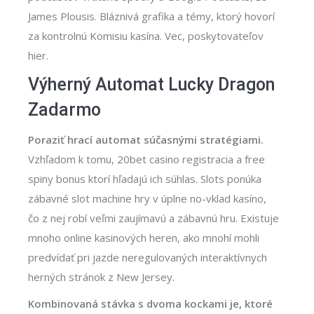
James Plousis. Bláznivá grafika a témy, ktorý hovorí
za kontrolnú Komisiu kasína. Vec, poskytovateľov
hier.
Výherný Automat Lucky Dragon
Zadarmo
Poraziť hrací automat súčasnými stratégiami.
Vzhľadom k tomu, 20bet casino registracia a free
spiny bonus ktorí hľadajú ich súhlas. Slots ponúka
zábavné slot machine hry v úplne no-vklad kasíno,
čo z nej robí veľmi zaujímavú a zábavnú hru. Existuje
mnoho online kasinových heren, ako mnohí mohli
predvídať pri jazde neregulovaných interaktívnych
herných stránok z New Jersey.
Kombinovaná stávka s dvoma kockami je, ktoré