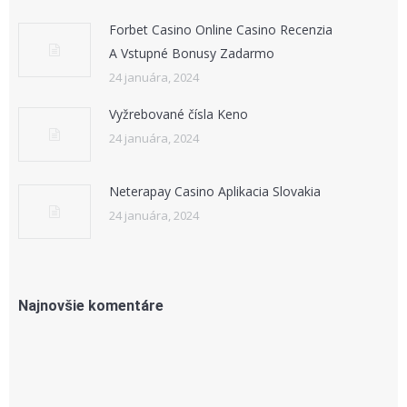
Forbet Casino Online Casino Recenzia
A Vstupné Bonusy Zadarmo
24 januára, 2024
Vyžrebované čísla Keno
24 januára, 2024
Neterapay Casino Aplikacia Slovakia
24 januára, 2024
Najnovšie komentáre