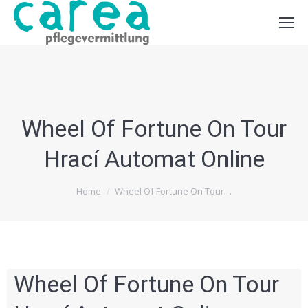
Wheel Of Fortune On Tour
Hrací Automat Online
You are here:
Home
Wheel Of Fortune On Tour…
Wheel Of Fortune On Tour