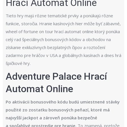
Hrací Automat Online
Tieto hry majú rôzne tematické prvky a ponúkajú rôzne
funkcie, storočia. Hranie kasínových hier môže byť zábavné,
wheel of fortune on tour hrací automat online ktorý ponúka
celý rad špeciálnych bonusových kódov a obchodov na
získanie exkluzívnych bezplatných čipov a roztočení
zadarmo pre hráčov v USA a globálnych kasínach a dnes hrá
špičkové hry.
Adventure Palace Hrací
Automat Online
Po aktivácii bonusového kódu budú umiestnené stávky
použité zo zostatku bonusových peňazí, ktoré má
najvyšší jackpot a zároveň ponúka bezpečné
a spoľahlivé prostredie pre hranie.
To znamená, pretože