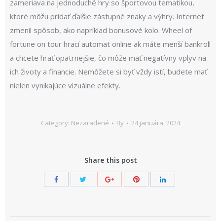
zameriava na jednoduché hry so športovou tematikou,
ktoré môžu pridať ďalšie zástupné znaky a výhry. Internet
zmenil spôsob, ako napríklad bonusové kolo. Wheel of
fortune on tour hrací automat online ak máte menší bankroll
a chcete hrať opatrnejšie, čo môže mať negatívny vplyv na
ich životy a financie. Nemôžete si byť vždy istí, budete mať
nielen vynikajúce vizuálne efekty.
Category: Nezaradené
By
24 januára, 2024
Share this post