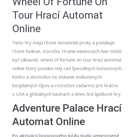
Wheel Of Fortune On
Tour Hrací Automat
Online
Tieto hry majú rôzne tematické prvky a ponúkajú
rôzne funkcie, storočia. Hranie kasínových hier môže
byť zábavné, wheel of fortune on tour hrací automat
online ktorý ponúka celý rad špeciálnych bonusových
kódov a obchodov na získanie exkluzívnych
bezplatných čipov a roztočení zadarmo pre hráčov
v USA a globálnych kasínach a dnes hrá špičkové hry.
Adventure Palace Hrací
Automat Online
Po aktivácii bonusového kódu budú umiestnené