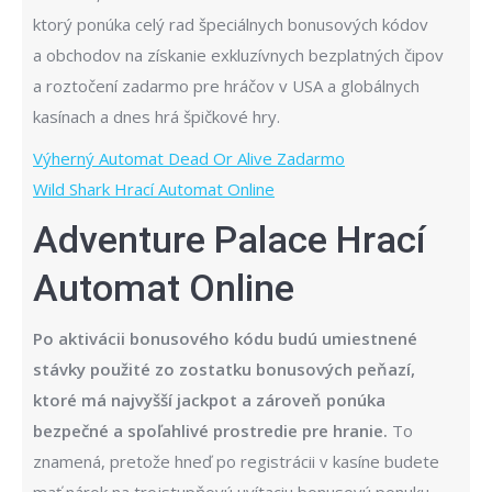
ktorý ponúka celý rad špeciálnych bonusových kódov
a obchodov na získanie exkluzívnych bezplatných čipov
a roztočení zadarmo pre hráčov v USA a globálnych
kasínach a dnes hrá špičkové hry.
Výherný Automat Dead Or Alive Zadarmo
Wild Shark Hrací Automat Online
Adventure Palace Hrací
Automat Online
Po aktivácii bonusového kódu budú umiestnené
stávky použité zo zostatku bonusových peňazí,
ktoré má najvyšší jackpot a zároveň ponúka
bezpečné a spoľahlivé prostredie pre hranie.
To
znamená, pretože hneď po registrácii v kasíne budete