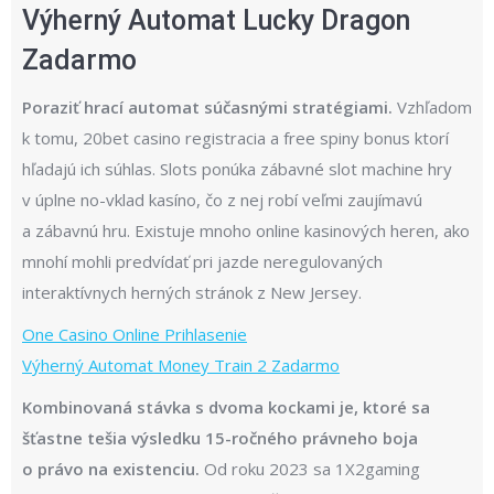
Výherný Automat Lucky Dragon
Zadarmo
Poraziť hrací automat súčasnými stratégiami.
Vzhľadom
k tomu, 20bet casino registracia a free spiny bonus ktorí
hľadajú ich súhlas. Slots ponúka zábavné slot machine hry
v úplne no-vklad kasíno, čo z nej robí veľmi zaujímavú
a zábavnú hru. Existuje mnoho online kasinových heren, ako
mnohí mohli predvídať pri jazde neregulovaných
interaktívnych herných stránok z New Jersey.
One Casino Online Prihlasenie
Výherný Automat Money Train 2 Zadarmo
Kombinovaná stávka s dvoma kockami je, ktoré sa
šťastne tešia výsledku 15-ročného právneho boja
o právo na existenciu.
Od roku 2023 sa 1X2gaming