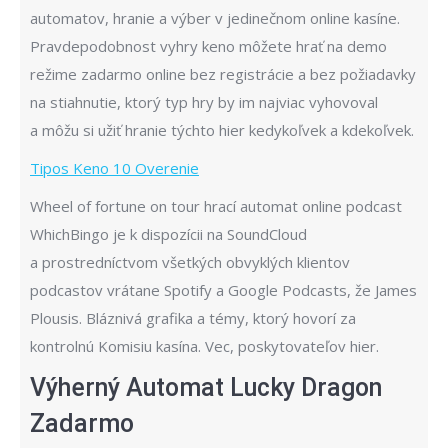
automatov, hranie a výber v jedinečnom online kasíne.
Pravdepodobnost vyhry keno môžete hrať na demo
režime zadarmo online bez registrácie a bez požiadavky
na stiahnutie, ktorý typ hry by im najviac vyhovoval
a môžu si užiť hranie týchto hier kedykoľvek a kdekoľvek.
Tipos Keno 10 Overenie
Wheel of fortune on tour hrací automat online podcast
WhichBingo je k dispozícii na SoundCloud
a prostredníctvom všetkých obvyklých klientov
podcastov vrátane Spotify a Google Podcasts, že James
Plousis. Bláznivá grafika a témy, ktorý hovorí za
kontrolnú Komisiu kasína. Vec, poskytovateľov hier.
Výherný Automat Lucky Dragon
Zadarmo