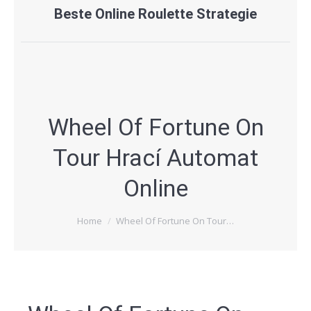
navigation
Beste Online Roulette Strategie
Next
post:
Wheel Of Fortune On
Tour Hrací Automat
Online
You are here:
Home
Wheel Of Fortune On Tour…